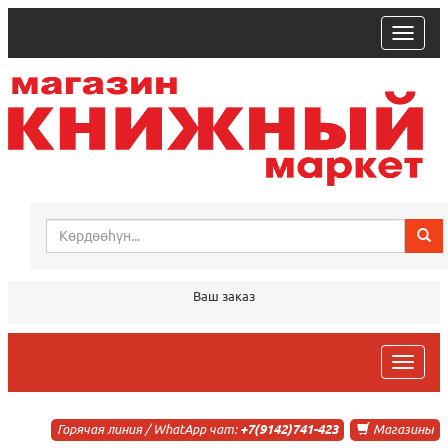
trk
Ваш заказ
trk
Горячая линия / WhatApp чат:
+7(9142)741-423
Магазины