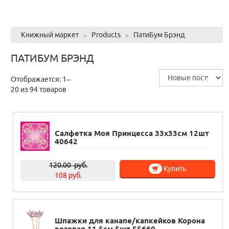
Книжный маркет
»
Products
»
ПатиБум Брэнд
ПАТИБУМ БРЭНД
Отображается: 1–
20 из 94 товаров
Салфетка Моя Принцесса 33х33см 12шт
40642
120.00
руб.
Купить
108 руб.
Шпажки для канапе/капкейков Корона
розовая 11,5см 5шт 55660