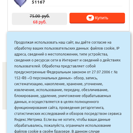
51167
75.00
руб.
Купить
68 руб.
Продолжая использовать наш сайт, вы даёте согласие на
1
2
3
4
5
»
обработку ваших пользовательских данных: файлов cookie, IP
адреса, сведений о местоположении, типе устройства,
сведения о ресурсах сети в Интернет и сведений о действиях
пользователей. Обработка представляет собой
предусмотренные Федеральным законом от 27.07.2006 г. №
152-ФЗ «О персональных данных» обзор, запись,
СОНУННАР
|
КОМПАНИЯ ТУҺУНАН
|
МАҔАҺЫЫННАР
|
систематизацию, накопление, хранение, уточнение,
извлечение, использование, передачу, обезличивание,
АКЦИЯЛАР
|
ДИСКОНТНАЙ СИСТЕМА
|
ЮРИДИЧЕСКАЙ
|
блокирование, удаление, уничтожение обрабатываемых
ВАКАНСИЯЛАР
|
данных, и осуществляется в целях полноценного
функционирования сайта, проведения ретаргетинга,
статистических исследований и обзоров посредством сервиса
САЙТ СОЗДАН:
ООО "ЭЙФОС"
. ИНФОРМАЦИОННЫЕ
Яндекс.Метрика. Если вы не хотите, чтобы ваши данные
ТЕХНОЛОГИИ
обрабатывались, пожалуйста, ограничьте использование
файлов cookie в своём браузере. В данном случае