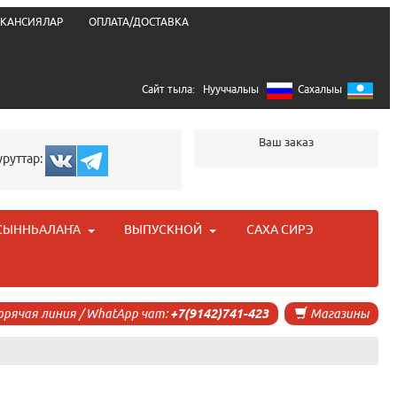
КАНСИЯЛАР
ОПЛАТА/ДОСТАВКА
Сайт тыла:
Нууччалыы
Сахалыы
Ваш заказ
уруттар:
СЫННЬАЛАҤА
ВЫПУСКНОЙ
САХА СИРЭ
орячая линия / WhatApp чат:
+7(9142)741-423
Магазины