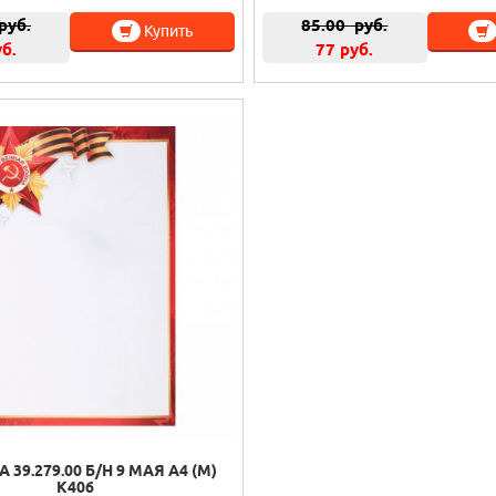
руб.
85.00
руб.
Купить
уб.
77 руб.
 39.279.00 Б/Н 9 МАЯ А4 (М)
К406