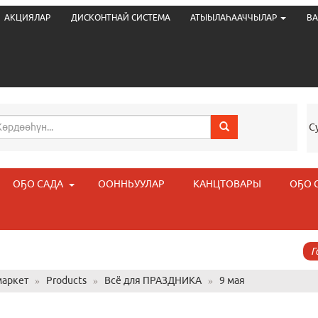
АКЦИЯЛАР
ДИСКОНТНАЙ СИСТЕМА
АТЫЫЛАҺААЧЧЫЛАР
ВА
С
ОҔО САДА
ООННЬУУЛАР
КАНЦТОВАРЫ
ОҔО 
Г
аркет
»
Products
»
Всё для ПРАЗДНИКА
»
9 мая