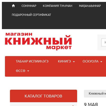
СОНУННАР
КОМПАНИЯ ТУҺУНАН
МАҔАҺЫЫННАР
ПОДАРОЧНЫЙ СЕРТИФИКАТ
ТАБААР ИСПИИҺЭГЭ
КИНИГЭ
ОСКУОЛА
ӨССӨ
Книжный м
КАТАЛОГ ТОВАРОВ
9 МАЯ