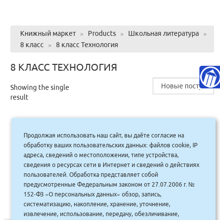
Книжный маркет
»
Products
»
Школьная литература
»
8 класс
»
8 класс Технология
8 КЛАСС ТЕХНОЛОГИЯ
Showing the single
result
Продолжая использовать наш сайт, вы даёте согласие на
Технология 8-9кл. Учебник ФГОС (обл)
обработку ваших пользовательских данных: файлов cookie, IP
Глозман Кожина
адреса, сведений о местоположении, типе устройства,
сведения о ресурсах сети в Интернет и сведений о действиях
1,360.00
руб.
Купить
пользователей. Обработка представляет собой
1224 руб.
предусмотренные Федеральным законом от 27.07.2006 г. №
152-ФЗ «О персональных данных» обзор, запись,
систематизацию, накопление, хранение, уточнение,
извлечение, использование, передачу, обезличивание,