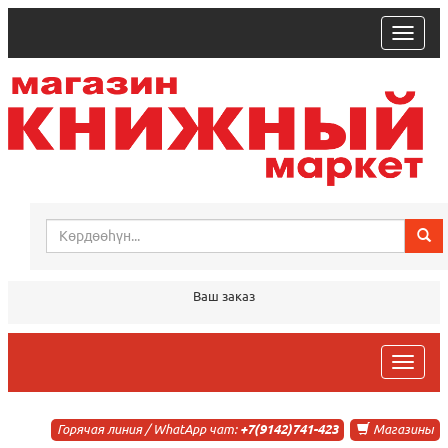
trk
Ваш заказ
trk
Горячая линия / WhatApp чат:
+7(9142)741-423
Магазины