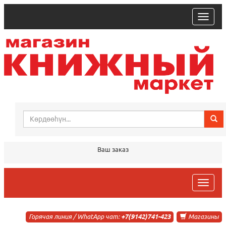
trk
Ваш заказ
trk
Горячая линия / WhatApp чат:
+7(9142)741-423
Магазины