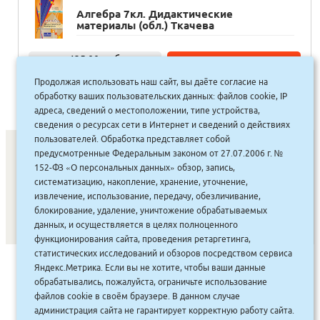
Алгебра 7кл. Дидактические
материалы (обл.) Ткачева
425.00
руб.
Купить
383 руб.
Продолжая использовать наш сайт, вы даёте согласие на
обработку ваших пользовательских данных: файлов cookie, IP
адреса, сведений о местоположении, типе устройства,
сведения о ресурсах сети в Интернет и сведений о действиях
пользователей. Обработка представляет собой
предусмотренные Федеральным законом от 27.07.2006 г. №
152-ФЗ «О персональных данных» обзор, запись,
СОНУННАР
|
КОМПАНИЯ ТУҺУНАН
|
МАҔАҺЫЫННАР
|
систематизацию, накопление, хранение, уточнение,
извлечение, использование, передачу, обезличивание,
АКЦИЯЛАР
|
ДИСКОНТНАЙ СИСТЕМА
|
ЮРИДИЧЕСКАЙ
|
блокирование, удаление, уничтожение обрабатываемых
ВАКАНСИЯЛАР
|
данных, и осуществляется в целях полноценного
функционирования сайта, проведения ретаргетинга,
статистических исследований и обзоров посредством сервиса
САЙТ СОЗДАН:
ООО "ЭЙФОС"
. ИНФОРМАЦИОННЫЕ
Яндекс.Метрика. Если вы не хотите, чтобы ваши данные
ТЕХНОЛОГИИ
обрабатывались, пожалуйста, ограничьте использование
файлов cookie в своём браузере. В данном случае
администрация сайта не гарантирует корректную работу сайта.