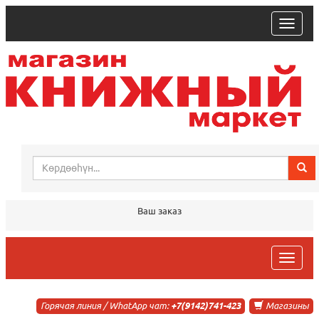
trk
Ваш заказ
trk
Горячая линия / WhatApp чат:
+7(9142)741-423
Магазины