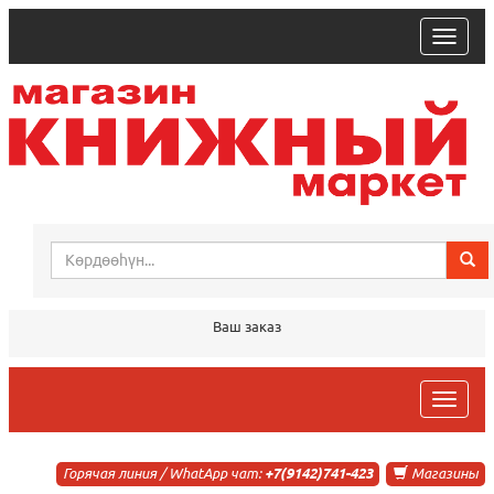
trk
Ваш заказ
trk
Горячая линия / WhatApp чат:
+7(9142)741-423
Магазины