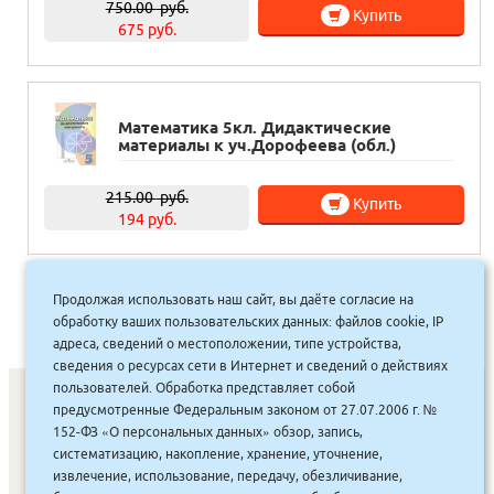
750.00
руб.
Купить
675 руб.
Математика 5кл. Дидактические
материалы к уч.Дорофеева (обл.)
215.00
руб.
Купить
194 руб.
1
2
3
4
»
Продолжая использовать наш сайт, вы даёте согласие на
обработку ваших пользовательских данных: файлов cookie, IP
адреса, сведений о местоположении, типе устройства,
сведения о ресурсах сети в Интернет и сведений о действиях
пользователей. Обработка представляет собой
предусмотренные Федеральным законом от 27.07.2006 г. №
152-ФЗ «О персональных данных» обзор, запись,
СОНУННАР
|
КОМПАНИЯ ТУҺУНАН
|
МАҔАҺЫЫННАР
|
систематизацию, накопление, хранение, уточнение,
АКЦИЯЛАР
|
ДИСКОНТНАЙ СИСТЕМА
|
ЮРИДИЧЕСКАЙ
|
извлечение, использование, передачу, обезличивание,