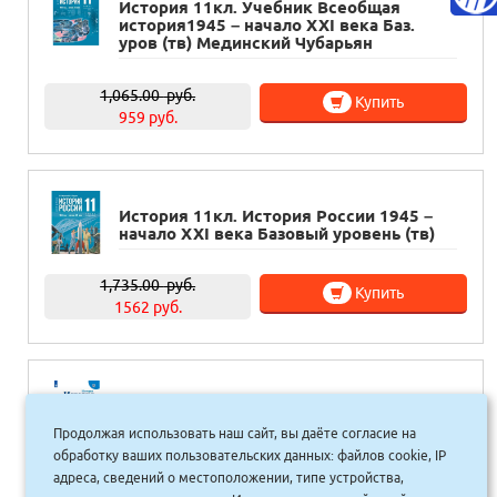
История 11кл. Учебник Всеобщая
история1945 – начало ХХI века Баз.
уров (тв) Мединский Чубарьян
1,065.00
руб.
Купить
959 руб.
История 11кл. История России 1945 –
начало ХХI века Базовый уровень (тв)
1,735.00
руб.
Купить
1562 руб.
История 11кл. Учебник ФГОС История
России 1946г.- началоXXIв. Базовый
Продолжая использовать наш сайт, вы даёте согласие на
уровень 2 части (обл.А4)
обработку ваших пользовательских данных: файлов cookie, IP
адреса, сведений о местоположении, типе устройства,
2,180.00
руб.