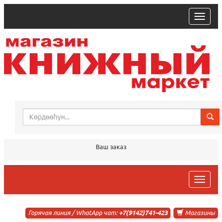
trk
Ваш заказ
trk
Горячая линия / WhatApp чат:
+7(9142)741-423
Магазины