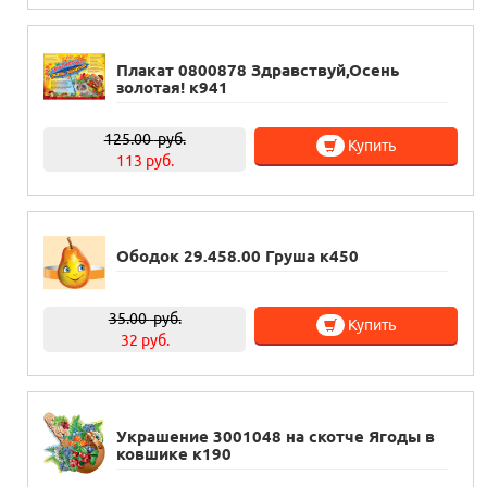
Плакат 0800878 Здравствуй,Осень
золотая! к941
125.00
руб.
Купить
113 руб.
Ободок 29.458.00 Груша к450
35.00
руб.
Купить
32 руб.
Украшение 3001048 на скотче Ягоды в
ковшике к190