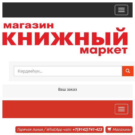
trk
Ваш заказ
trk
Горячая линия / WhatApp чат:
+7(9142)741-423
Магазины