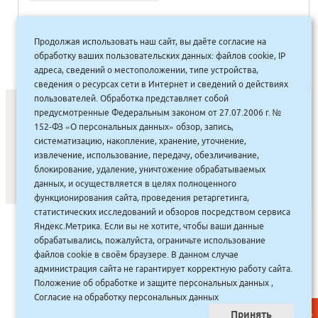
Продолжая использовать наш сайт, вы даёте согласие на
1
2
»
обработку ваших пользовательских данных: файлов cookie, IP
адреса, сведений о местоположении, типе устройства,
сведения о ресурсах сети в Интернет и сведений о действиях
пользователей. Обработка представляет собой
предусмотренные Федеральным законом от 27.07.2006 г. №
152-ФЗ «О персональных данных» обзор, запись,
СОНУННАР
|
КОМПАНИЯ ТУҺУНАН
|
МАҔАҺЫЫННАР
|
систематизацию, накопление, хранение, уточнение,
извлечение, использование, передачу, обезличивание,
АКЦИЯЛАР
|
ДИСКОНТНАЙ СИСТЕМА
|
ЮРИДИЧЕСКАЙ
|
блокирование, удаление, уничтожение обрабатываемых
ВАКАНСИЯЛАР
|
данных, и осуществляется в целях полноценного
функционирования сайта, проведения ретаргетинга,
статистических исследований и обзоров посредством сервиса
САЙТ СОЗДАН:
ООО "ЭЙФОС"
. ИНФОРМАЦИОННЫЕ
Яндекс.Метрика. Если вы не хотите, чтобы ваши данные
ТЕХНОЛОГИИ
обрабатывались, пожалуйста, ограничьте использование
файлов cookie в своём браузере. В данном случае
администрация сайта не гарантирует корректную работу сайта.
Положение об обработке и защите персональных данных
,
Согласие на обработку персональных данных
Принять