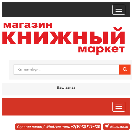
trk
Ваш заказ
trk
Горячая линия / WhatApp чат:
+7(9142)741-423
Магазины