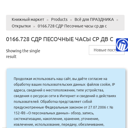
Книжный маркет
»
Products
»
Всё для ПРАЗДНИКА
»
Открытки
»
0166.728 СДР Песочные часы ср дв с
0166.728 СДР ПЕСОЧНЫЕ ЧАСЫ СР ДВ С
Showing the single
result
Продолжая использовать наш сайт, вы даёте согласие на
0166.728 СДР Песочные часы ср дв с/н
обработку ваших пользовательских данных: файлов cookie, IP
муж к240
адреса, сведений о местоположении, типе устройства,
сведения о ресурсах сети в Интернет и сведений о действиях
50.00
руб.
Купить
пользователей. Обработка представляет собой
45 руб.
предусмотренные Федеральным законом от 27.07.2006 г. №
152-ФЗ «О персональных данных» обзор, запись,
систематизацию, накопление, хранение, уточнение,
извлечение, использование, передачу, обезличивание,