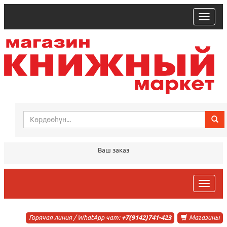
trk
Ваш заказ
trk
Горячая линия / WhatApp чат:
+7(9142)741-423
Магазины