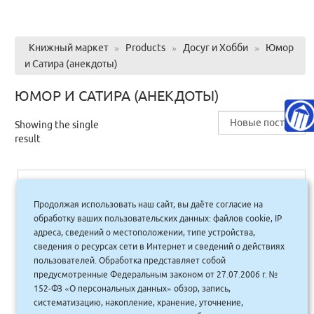
Книжный маркет
»
Products
»
Досуг и Хобби
»
Юмор
и Сатира (анекдоты)
ЮМОР И САТИРА (АНЕКДОТЫ)
Showing the single
result
Новая библия комедии Полный
Продолжая использовать наш сайт, вы даёте согласие на
путеводитель по стендапу от создания
обработку ваших пользовательских данных: файлов cookie, IP
текста до выхода на сцену (тв.)
адреса, сведений о местоположении, типе устройства,
сведения о ресурсах сети в Интернет и сведений о действиях
810.00
руб.
Купить
пользователей. Обработка представляет собой
729 руб.
предусмотренные Федеральным законом от 27.07.2006 г. №
152-ФЗ «О персональных данных» обзор, запись,
систематизацию, накопление, хранение, уточнение,