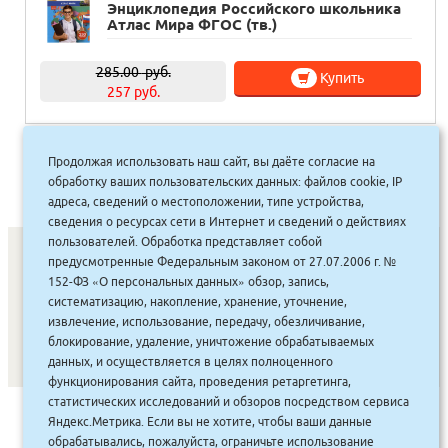
Энциклопедия Российского школьника
Атлас Мира ФГОС (тв.)
285.00
руб.
Купить
257 руб.
Продолжая использовать наш сайт, вы даёте согласие на
1
2
3
4
…
15
16
17
»
обработку ваших пользовательских данных: файлов cookie, IP
адреса, сведений о местоположении, типе устройства,
сведения о ресурсах сети в Интернет и сведений о действиях
пользователей. Обработка представляет собой
предусмотренные Федеральным законом от 27.07.2006 г. №
152-ФЗ «О персональных данных» обзор, запись,
СОНУННАР
|
КОМПАНИЯ ТУҺУНАН
|
МАҔАҺЫЫННАР
|
систематизацию, накопление, хранение, уточнение,
извлечение, использование, передачу, обезличивание,
АКЦИЯЛАР
|
ДИСКОНТНАЙ СИСТЕМА
|
ЮРИДИЧЕСКАЙ
|
блокирование, удаление, уничтожение обрабатываемых
ВАКАНСИЯЛАР
|
данных, и осуществляется в целях полноценного
функционирования сайта, проведения ретаргетинга,
статистических исследований и обзоров посредством сервиса
САЙТ СОЗДАН:
ООО "ЭЙФОС"
. ИНФОРМАЦИОННЫЕ
Яндекс.Метрика. Если вы не хотите, чтобы ваши данные
ТЕХНОЛОГИИ
обрабатывались, пожалуйста, ограничьте использование