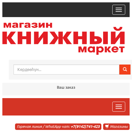
trk
Ваш заказ
trk
Горячая линия / WhatApp чат:
+7(9142)741-423
Магазины