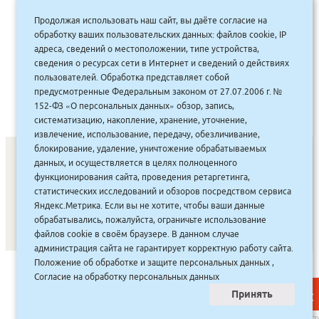
Шар-фигура Сердце 9/23см Ф Б/РИС
Продолжая использовать наш сайт, вы даёте согласие на
Металлик Silver(FM) 1204-0175
обработку ваших пользовательских данных: файлов cookie, IP
адреса, сведений о местоположении, типе устройства,
сведения о ресурсах сети в Интернет и сведений о действиях
55.00
руб.
Купить
пользователей. Обработка представляет собой
50 руб.
предусмотренные Федеральным законом от 27.07.2006 г. №
152-ФЗ «О персональных данных» обзор, запись,
систематизацию, накопление, хранение, уточнение,
извлечение, использование, передачу, обезличивание,
блокирование, удаление, уничтожение обрабатываемых
данных, и осуществляется в целях полноценного
функционирования сайта, проведения ретаргетинга,
СОНУННАР
|
КОМПАНИЯ ТУҺУНАН
|
МАҔАҺЫЫННАР
|
статистических исследований и обзоров посредством сервиса
АКЦИЯЛАР
|
ДИСКОНТНАЙ СИСТЕМА
|
ЮРИДИЧЕСКАЙ
|
Яндекс.Метрика. Если вы не хотите, чтобы ваши данные
обрабатывались, пожалуйста, ограничьте использование
ВАКАНСИЯЛАР
|
файлов cookie в своём браузере. В данном случае
администрация сайта не гарантирует корректную работу сайта.
Положение об обработке и защите персональных данных
,
САЙТ СОЗДАН:
ООО "ЭЙФОС"
. ИНФОРМАЦИОННЫЕ
Согласие на обработку персональных данных
ТЕХНОЛОГИИ
Принять