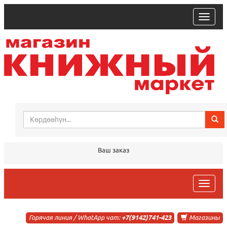
trk
Ваш заказ
trk
Горячая линия / WhatApp чат:
+7(9142)741-423
Магазины