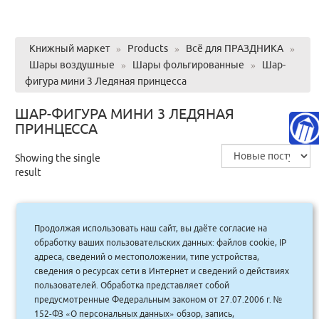
Книжный маркет
»
Products
»
Всё для ПРАЗДНИКА
»
Шары воздушные
»
Шары фольгированные
»
Шар-
фигура мини 3 Ледяная принцесса
ШАР-ФИГУРА МИНИ 3 ЛЕДЯНАЯ
ПРИНЦЕССА
Showing the single
result
Продолжая использовать наш сайт, вы даёте согласие на
Шар-фигура мини 3 Ледяная
обработку ваших пользовательских данных: файлов cookie, IP
принцесса/FM 1206-0708
адреса, сведений о местоположении, типе устройства,
сведения о ресурсах сети в Интернет и сведений о действиях
45.00
руб.
Купить
пользователей. Обработка представляет собой
41 руб.
предусмотренные Федеральным законом от 27.07.2006 г. №
152-ФЗ «О персональных данных» обзор, запись,