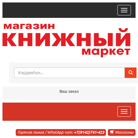
trk
Ваш заказ
trk
Горячая линия / WhatApp чат:
+7(9142)741-423
Магазины