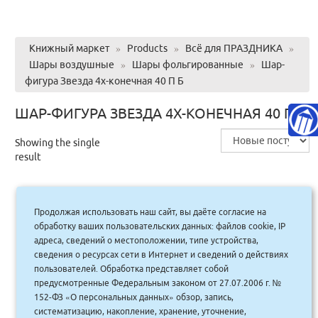
Книжный маркет
»
Products
»
Всё для ПРАЗДНИКА
»
Шары воздушные
»
Шары фольгированные
»
Шар-
фигура Звезда 4х-конечная 40 П Б
ШАР-ФИГУРА ЗВЕЗДА 4Х-КОНЕЧНАЯ 40 П Б
Showing the single
result
Продолжая использовать наш сайт, вы даёте согласие на
Шар-фигура Звезда 4х-конечная 40 П Б/
обработку ваших пользовательских данных: файлов cookie, IP
РИС Silver 1204-0301
адреса, сведений о местоположении, типе устройства,
сведения о ресурсах сети в Интернет и сведений о действиях
295.00
руб.
Купить
пользователей. Обработка представляет собой
266 руб.
предусмотренные Федеральным законом от 27.07.2006 г. №
152-ФЗ «О персональных данных» обзор, запись,
систематизацию, накопление, хранение, уточнение,