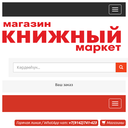
trk
Ваш заказ
trk
Горячая линия / WhatApp чат:
+7(9142)741-423
Магазины