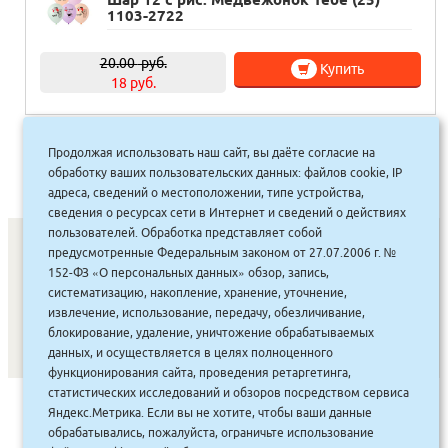
1103-2722
20.00
руб.
Купить
18 руб.
Продолжая использовать наш сайт, вы даёте согласие на
1
2
3
4
»
обработку ваших пользовательских данных: файлов cookie, IP
адреса, сведений о местоположении, типе устройства,
сведения о ресурсах сети в Интернет и сведений о действиях
пользователей. Обработка представляет собой
предусмотренные Федеральным законом от 27.07.2006 г. №
152-ФЗ «О персональных данных» обзор, запись,
СОНУННАР
|
КОМПАНИЯ ТУҺУНАН
|
МАҔАҺЫЫННАР
|
систематизацию, накопление, хранение, уточнение,
извлечение, использование, передачу, обезличивание,
АКЦИЯЛАР
|
ДИСКОНТНАЙ СИСТЕМА
|
ЮРИДИЧЕСКАЙ
|
блокирование, удаление, уничтожение обрабатываемых
ВАКАНСИЯЛАР
|
данных, и осуществляется в целях полноценного
функционирования сайта, проведения ретаргетинга,
статистических исследований и обзоров посредством сервиса
САЙТ СОЗДАН:
ООО "ЭЙФОС"
. ИНФОРМАЦИОННЫЕ
Яндекс.Метрика. Если вы не хотите, чтобы ваши данные
ТЕХНОЛОГИИ
обрабатывались, пожалуйста, ограничьте использование