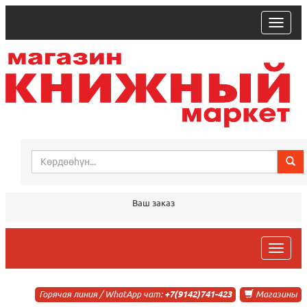
trk
Ваш заказ
trk
Горячая линия / WhatApp чат:
+7(9142)741-423
Магазины