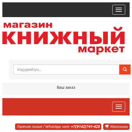
trk
Ваш заказ
trk
Горячая линия / WhatApp чат:
+7(9142)741-423
Магазины