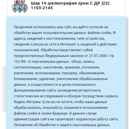
Шар 14 шелкография хром С ДР (25)
1103-2145
45.00
руб.
Купить
41 руб.
Продолжая использовать наш сайт, вы даёте согласие на
обработку ваших пользовательских данных: файлов cookie, IP
адреса, сведений о местоположении, типе устройства,
сведения о ресурсах сети в Интернет и сведений о действиях
«
1
2
3
4
пользователей. Обработка представляет собой
предусмотренные Федеральным законом от 27.07.2006 г. №
152-ФЗ «О персональных данных» обзор, запись,
систематизацию, накопление, хранение, уточнение,
извлечение, использование, передачу, обезличивание,
блокирование, удаление, уничтожение обрабатываемых
данных, и осуществляется в целях полноценного
СОНУННАР
|
КОМПАНИЯ ТУҺУНАН
|
МАҔАҺЫЫННАР
|
функционирования сайта, проведения ретаргетинга,
АКЦИЯЛАР
|
ДИСКОНТНАЙ СИСТЕМА
|
ЮРИДИЧЕСКАЙ
|
статистических исследований и обзоров посредством сервиса
ВАКАНСИЯЛАР
|
Яндекс.Метрика. Если вы не хотите, чтобы ваши данные
обрабатывались, пожалуйста, ограничьте использование
файлов cookie в своём браузере. В данном случае
администрация сайта не гарантирует корректную работу сайта.
САЙТ СОЗДАН:
ООО "ЭЙФОС"
. ИНФОРМАЦИОННЫЕ
Положение об обработке и защите персональных данных
,
ТЕХНОЛОГИИ