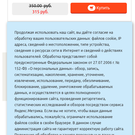
350.00
руб.
Купить
315 руб.
Продолжая использовать наш сайт, вы даёте согласие на
1
2
3
4
…
338
339
340
»
обработку ваших пользовательских данных: файлов cookie, IP
адреса, сведений о местоположении, типе устройства,
сведения о ресурсах сети в Интернет и сведений о действиях
пользователей. Обработка представляет собой
предусмотренные Федеральным законом от 27.07.2006 г. №
152-ФЗ «О персональных данных» обзор, запись,
СОНУННАР
|
КОМПАНИЯ ТУҺУНАН
|
МАҔАҺЫЫННАР
|
систематизацию, накопление, хранение, уточнение,
извлечение, использование, передачу, обезличивание,
АКЦИЯЛАР
|
ДИСКОНТНАЙ СИСТЕМА
|
ЮРИДИЧЕСКАЙ
|
блокирование, удаление, уничтожение обрабатываемых
ВАКАНСИЯЛАР
|
данных, и осуществляется в целях полноценного
функционирования сайта, проведения ретаргетинга,
статистических исследований и обзоров посредством сервиса
САЙТ СОЗДАН:
ООО "ЭЙФОС"
. ИНФОРМАЦИОННЫЕ
Яндекс.Метрика. Если вы не хотите, чтобы ваши данные
ТЕХНОЛОГИИ
обрабатывались, пожалуйста, ограничьте использование
файлов cookie в своём браузере. В данном случае
администрация сайта не гарантирует корректную работу сайта.
Положение об обработке и защите персональных данных
,