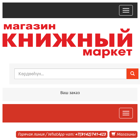
trk
Ваш заказ
trk
Горячая линия / WhatApp чат:
+7(9142)741-423
Магазины