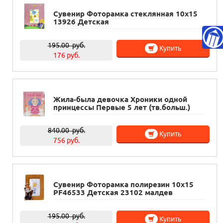
Сувенир Фоторамка стеклянная 10х15
13926 Детская
195.00
руб.
Купить
176 руб.
Жила-была девочка Хроники одной
принцессы Первые 5 лет (тв.больш.)
840.00
руб.
Купить
756 руб.
Сувенир Фоторамка полирезин 10х15
PF46533 Детская 23102 малдев
195.00
руб.
Купить