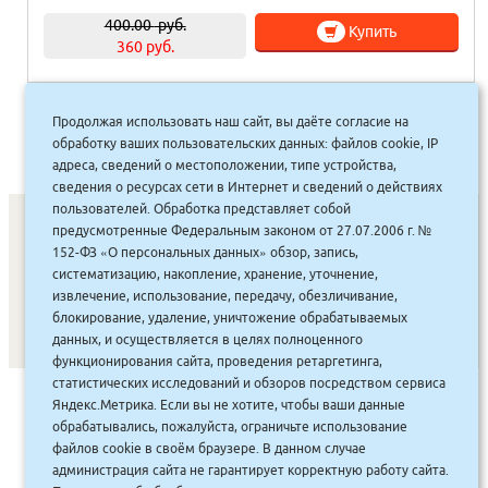
400.00
руб.
Купить
360 руб.
Продолжая использовать наш сайт, вы даёте согласие на
1
2
»
обработку ваших пользовательских данных: файлов cookie, IP
адреса, сведений о местоположении, типе устройства,
сведения о ресурсах сети в Интернет и сведений о действиях
пользователей. Обработка представляет собой
предусмотренные Федеральным законом от 27.07.2006 г. №
152-ФЗ «О персональных данных» обзор, запись,
СОНУННАР
|
КОМПАНИЯ ТУҺУНАН
|
МАҔАҺЫЫННАР
|
систематизацию, накопление, хранение, уточнение,
извлечение, использование, передачу, обезличивание,
АКЦИЯЛАР
|
ДИСКОНТНАЙ СИСТЕМА
|
ЮРИДИЧЕСКАЙ
|
блокирование, удаление, уничтожение обрабатываемых
ВАКАНСИЯЛАР
|
данных, и осуществляется в целях полноценного
функционирования сайта, проведения ретаргетинга,
статистических исследований и обзоров посредством сервиса
САЙТ СОЗДАН:
ООО "ЭЙФОС"
. ИНФОРМАЦИОННЫЕ
Яндекс.Метрика. Если вы не хотите, чтобы ваши данные
ТЕХНОЛОГИИ
обрабатывались, пожалуйста, ограничьте использование
файлов cookie в своём браузере. В данном случае
администрация сайта не гарантирует корректную работу сайта.