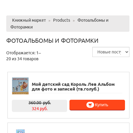
Книжный маркет
»
Products
»
Фотоальбомы и
Фоторамки
ФОТОАЛЬБОМЫ И ФОТОРАМКИ
Отображается: 1–
20 из 34 товаров
Мой детский сад Король Лев Альбом
для фото и записей (тв.голуб.)
360.00
руб.
Купить
324 руб.