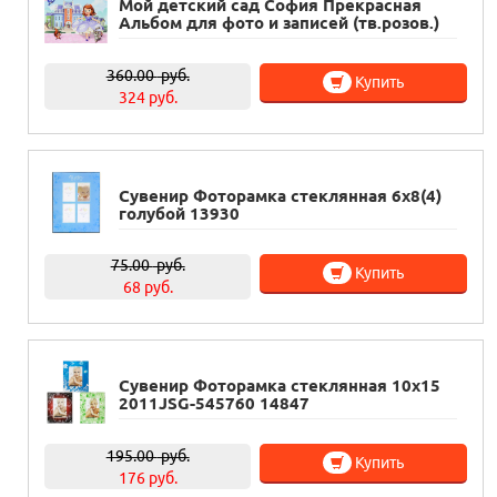
Мой детский сад София Прекрасная
Альбом для фото и записей (тв.розов.)
360.00
руб.
Купить
324 руб.
Сувенир Фоторамка стеклянная 6х8(4)
голубой 13930
75.00
руб.
Купить
68 руб.
Сувенир Фоторамка стеклянная 10х15
2011JSG-545760 14847
195.00
руб.
Купить
176 руб.