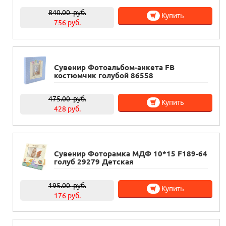
840.00
руб.
Купить
756 руб.
Сувенир Фотоальбом-анкета FB
костюмчик голубой 86558
475.00
руб.
Купить
428 руб.
Сувенир Фоторамка МДФ 10*15 F189-64
голуб 29279 Детская
195.00
руб.
Купить
176 руб.