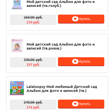
Мой детский сад Альбом для фото и
записей (тв.голуб.)
260.00
руб.
Купить
234 руб.
Мой детский сад Альбом для фото и
записей (тв.розов.)
330.00
руб.
Купить
297 руб.
Lalaloopsy Мой любимый Детский сад
Альбом для фото и записей (тв.)
240.00
руб.
Купить
216 руб.