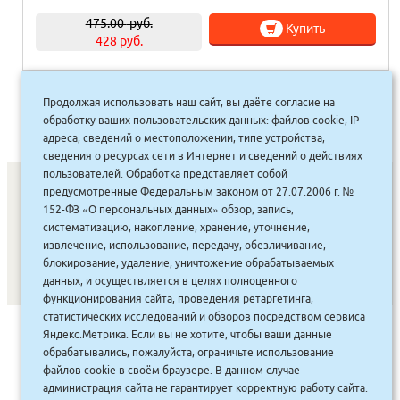
475.00
руб.
Купить
428 руб.
Продолжая использовать наш сайт, вы даёте согласие на
1
2
»
обработку ваших пользовательских данных: файлов cookie, IP
адреса, сведений о местоположении, типе устройства,
сведения о ресурсах сети в Интернет и сведений о действиях
пользователей. Обработка представляет собой
предусмотренные Федеральным законом от 27.07.2006 г. №
152-ФЗ «О персональных данных» обзор, запись,
СОНУННАР
|
КОМПАНИЯ ТУҺУНАН
|
МАҔАҺЫЫННАР
|
систематизацию, накопление, хранение, уточнение,
извлечение, использование, передачу, обезличивание,
АКЦИЯЛАР
|
ДИСКОНТНАЙ СИСТЕМА
|
ЮРИДИЧЕСКАЙ
|
блокирование, удаление, уничтожение обрабатываемых
ВАКАНСИЯЛАР
|
данных, и осуществляется в целях полноценного
функционирования сайта, проведения ретаргетинга,
статистических исследований и обзоров посредством сервиса
САЙТ СОЗДАН:
ООО "ЭЙФОС"
. ИНФОРМАЦИОННЫЕ
Яндекс.Метрика. Если вы не хотите, чтобы ваши данные
ТЕХНОЛОГИИ
обрабатывались, пожалуйста, ограничьте использование
файлов cookie в своём браузере. В данном случае
администрация сайта не гарантирует корректную работу сайта.