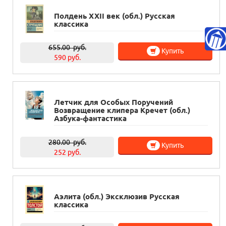
Полдень XXII век (обл.) Русская
классика
655.00
руб.
Купить
590 руб.
Летчик для Особых Поручений
Возвращение клипера Кречет (обл.)
Азбука-фантастика
280.00
руб.
Купить
252 руб.
Аэлита (обл.) Эксклюзив Русская
классика