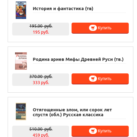
История и фантастика (тв)
195.00
руб.
Купить
195 руб.
Родина ариев Мифы Древней Руси (тв.)
370.00
руб.
Купить
333 руб.
Отягощенные злом, или сорок лет
спустя (обл.) Русская классика
510.00
руб.
Купить
459 руб.