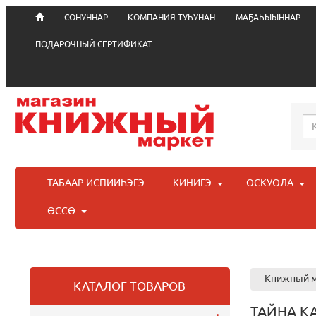
СОНУННАР
КОМПАНИЯ ТУҺУНАН
МАҔАҺЫЫННАР
ПОДАРОЧНЫЙ СЕРТИФИКАТ
ТАБААР ИСПИИҺЭГЭ
КИНИГЭ
ОСКУОЛА
ӨССӨ
Книжный м
КАТАЛОГ ТОВАРОВ
ТАЙНА К