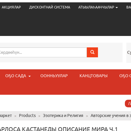
АКЦИЯЛАР
ДИСКОНТНАЙ СИСТЕМА
АТЫЫЛАҺААЧЧЫЛАР
ВА
С
ОҔО САДА
ООННЬУУЛАР
КАНЦТОВАРЫ
ОҔО 
Г
аркет
»
Products
»
Эзотерика и Религия
»
Авторские учения в 
АРЛОСА КАСТАНЕДЫ ОПИСАНИЕ МИРА Ч.1