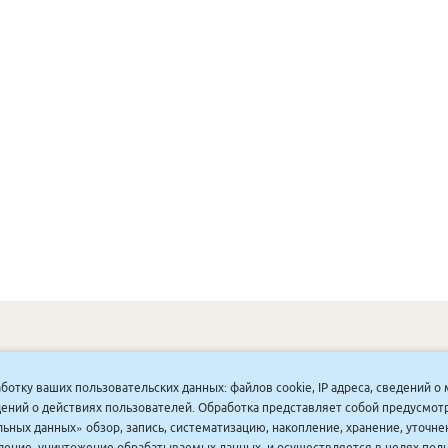
ОНУННАР
|
КОМПАНИЯ ТУҺУНАН
|
МАҔАҺЫЫННАР
|
АКЦИЯЛАР
|
аботку ваших пользовательских данных: файлов cookie, IP адреса, сведений 
ДИСКОНТНАЙ СИСТЕМА
|
ЮРИДИЧЕСКАЙ
|
ВАКАНСИЯЛАР
|
ведений о действиях пользователей. Обработка представляет собой предусмо
ьных данных» обзор, запись, систематизацию, накопление, хранение, уточне
аление, уничтожение обрабатываемых данных, и осуществляется в целях пол