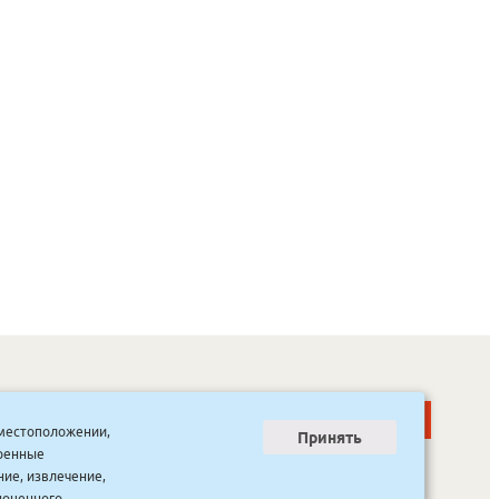
о местоположении,
Принять
тренные
ООО “Канцпроф”, ул. Красильникова, 8, строение 3
тел. 8(4112) 741-423
ние, извлечение,
info@bookmk.ru
ноценного