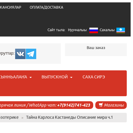
КАНСИЯЛАР
ОПЛАТА/ДОСТАВКА
Сайт тыла:
Нууччалыы
Сахалыы
Ваш заказ
уруттар:
СЫННЬАЛАҤА
ВЫПУСКНОЙ
САХА СИРЭ
орячая линия / WhatApp чат:
+7(9142)741-423
Магазины
эзотерике
»
Тайна Карлоса Кастанеды Описание мира ч.1