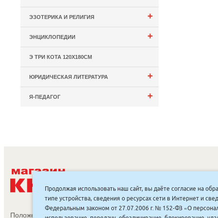
+
ЭЗОТЕРИКА И РЕЛИГИЯ
+
ЭНЦИКЛОПЕДИИ
Э ТРИ КОТА 120Х180СМ
+
ЮРИДИЧЕСКАЯ ЛИТЕРАТУРА
+
Я-ПЕДАГОГ
С
Продолжая использовать наш сайт, вы даёте согласие на обр
типе устройства, сведения о ресурсах сети в Интернет и с
Федеральным законом от 27.07.2006 г. № 152-ФЗ «О персонал
Положение об обработке и защите персональных данных
использование, передачу, обезличивание, блокирование, уд