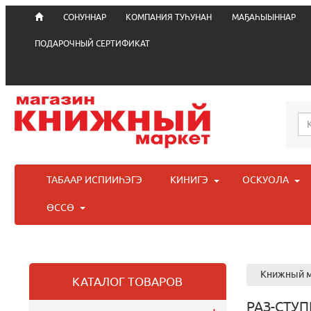
СОНУННАР
КОМПАНИЯ ТУҺУНАН
МАҔАҺЫЫННАР
ПОДАРОЧНЫЙ СЕРТИФИКАТ
ТАБААР ИСПИИҺЭГЭ
КИНИГЭ
ОСКУОЛА
ӨССӨ
Книжный м
КАТАЛОГ ТОВАРОВ
РАЗ-СТУП