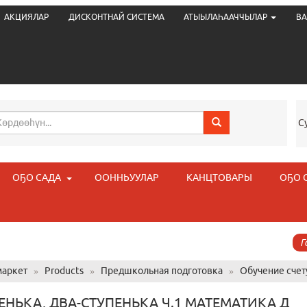
АКЦИЯЛАР
ДИСКОНТНАЙ СИСТЕМА
АТЫЫЛАҺААЧЧЫЛАР
ВА
С
ОҔО САДА
ООННЬУУЛАР
КАНЦТОВАРЫ
ОҔО 
Г
аркет
»
Products
»
Предшкольная подготовка
»
Обучение счет
ЕНЬКА, ДВА-СТУПЕНЬКА Ч.1 МАТЕМАТИКА Д