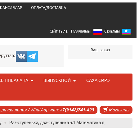
КАНСИЯЛАР
ОПЛАТА/ДОСТАВКА
Сайт тыла:
Нууччалыы
Сахалыы
Ваш заказ
уруттар:
СЫННЬАЛАҤА
ВЫПУСКНОЙ
САХА СИРЭ
орячая линия / WhatApp чат:
+7(9142)741-423
Магазины
у
»
Раз-ступенька, два-ступенька ч.1 Математика д