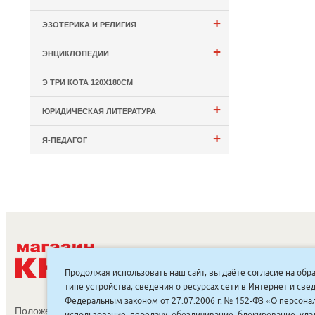
+
ЭЗОТЕРИКА И РЕЛИГИЯ
+
ЭНЦИКЛОПЕДИИ
Э ТРИ КОТА 120Х180СМ
+
ЮРИДИЧЕСКАЯ ЛИТЕРАТУРА
+
Я-ПЕДАГОГ
С
Продолжая использовать наш сайт, вы даёте согласие на обр
типе устройства, сведения о ресурсах сети в Интернет и с
Федеральным законом от 27.07.2006 г. № 152-ФЗ «О персонал
Положение об обработке и защите персональных данных
использование, передачу, обезличивание, блокирование, уд