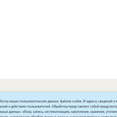
ОНУННАР
|
КОМПАНИЯ ТУҺУНАН
|
МАҔАҺЫЫННАР
|
АКЦИЯЛАР
|
аботку ваших пользовательских данных: файлов cookie, IP адреса, сведений 
ДИСКОНТНАЙ СИСТЕМА
|
ЮРИДИЧЕСКАЙ
|
ВАКАНСИЯЛАР
|
ведений о действиях пользователей. Обработка представляет собой предусмо
ьных данных» обзор, запись, систематизацию, накопление, хранение, уточне
аление, уничтожение обрабатываемых данных, и осуществляется в целях пол