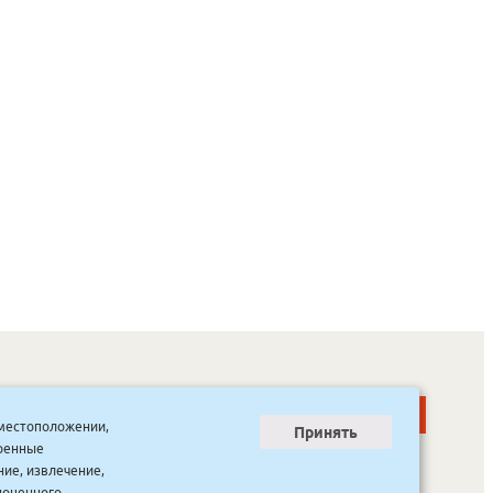
о местоположении,
Принять
тренные
ООО “Канцпроф”, ул. Красильникова, 8, строение 3
тел. 8(4112) 741-423
ние, извлечение,
info@bookmk.ru
ноценного