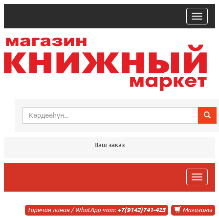
trk
Ваш заказ
trk
Горячая линия / WhatApp чат:
+7(9142)741-423
Магазины