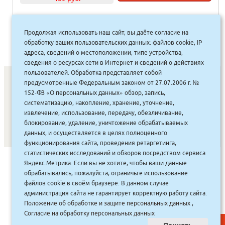
Продолжая использовать наш сайт, вы даёте согласие на
1
2
3
4
…
13
14
15
»
обработку ваших пользовательских данных: файлов cookie, IP
адреса, сведений о местоположении, типе устройства,
сведения о ресурсах сети в Интернет и сведений о действиях
пользователей. Обработка представляет собой
предусмотренные Федеральным законом от 27.07.2006 г. №
152-ФЗ «О персональных данных» обзор, запись,
СОНУННАР
|
КОМПАНИЯ ТУҺУНАН
|
МАҔАҺЫЫННАР
|
систематизацию, накопление, хранение, уточнение,
извлечение, использование, передачу, обезличивание,
АКЦИЯЛАР
|
ДИСКОНТНАЙ СИСТЕМА
|
ЮРИДИЧЕСКАЙ
|
блокирование, удаление, уничтожение обрабатываемых
ВАКАНСИЯЛАР
|
данных, и осуществляется в целях полноценного
функционирования сайта, проведения ретаргетинга,
статистических исследований и обзоров посредством сервиса
САЙТ СОЗДАН:
ООО "ЭЙФОС"
. ИНФОРМАЦИОННЫЕ
Яндекс.Метрика. Если вы не хотите, чтобы ваши данные
ТЕХНОЛОГИИ
обрабатывались, пожалуйста, ограничьте использование
файлов cookie в своём браузере. В данном случае
администрация сайта не гарантирует корректную работу сайта.
Положение об обработке и защите персональных данных
,
Согласие на обработку персональных данных