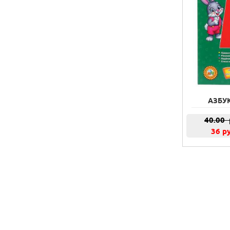
АЗБУК
40.00
36 р