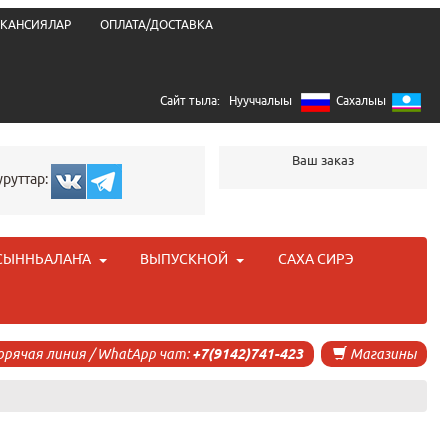
КАНСИЯЛАР
ОПЛАТА/ДОСТАВКА
Сайт тыла:
Нууччалыы
Сахалыы
Ваш заказ
уруттар:
СЫННЬАЛАҤА
ВЫПУСКНОЙ
САХА СИРЭ
орячая линия / WhatApp чат:
+7(9142)741-423
Магазины