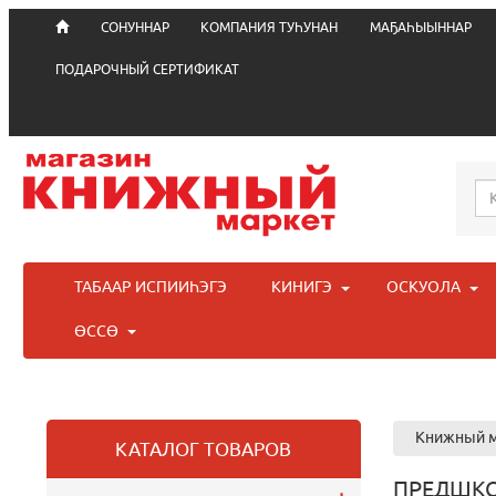
СОНУННАР
КОМПАНИЯ ТУҺУНАН
МАҔАҺЫЫННАР
ПОДАРОЧНЫЙ СЕРТИФИКАТ
ТАБААР ИСПИИҺЭГЭ
КИНИГЭ
ОСКУОЛА
ӨССӨ
Книжный м
КАТАЛОГ ТОВАРОВ
ПРЕДШКО