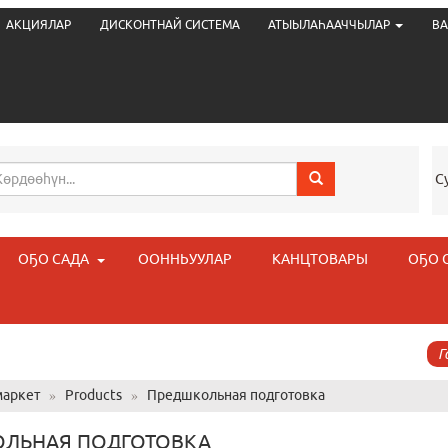
АКЦИЯЛАР
ДИСКОНТНАЙ СИСТЕМА
АТЫЫЛАҺААЧЧЫЛАР
ВА
С
ОҔО САДА
ООННЬУУЛАР
КАНЦТОВАРЫ
ОҔО 
Г
аркет
»
Products
»
Предшкольная подготовка
ЛЬНАЯ ПОДГОТОВКА