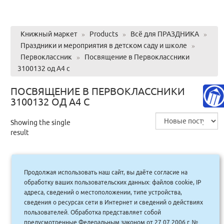
Книжный маркет
»
Products
»
Всё для ПРАЗДНИКА
»
Праздники и мероприятия в детском саду и школе
»
Первоклассник
»
Посвящение в Первоклассники
3100132 од А4 с
ПОСВЯЩЕНИЕ В ПЕРВОКЛАССНИКИ
3100132 ОД А4 С
Showing the single
result
Продолжая использовать наш сайт, вы даёте согласие на
Посвящение в Первоклассники 3100132
обработку ваших пользовательских данных: файлов cookie, IP
од А4 с/н (м) 406
адреса, сведений о местоположении, типе устройства,
сведения о ресурсах сети в Интернет и сведений о действиях
30.00
руб.
Купить
пользователей. Обработка представляет собой
27 руб.
предусмотренные Федеральным законом от 27.07.2006 г. №