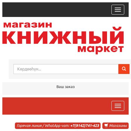
trk
Ваш заказ
trk
Горячая линия / WhatApp чат:
+7(9142)741-423
Магазины