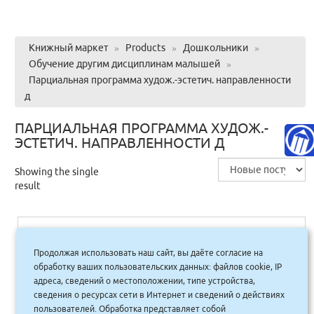
Книжный маркет
»
Products
»
Дошкольники
»
Обучение другим дисциплинам малышей
»
Парциальная программа худож.-эстетич. направленности
д
ПАРЦИАЛЬНАЯ ПРОГРАММА ХУДОЖ.-
ЭСТЕТИЧ. НАПРАВЛЕННОСТИ Д
Showing the single
result
Парциальная программа худож.-
Продолжая использовать наш сайт, вы даёте согласие на
эстетич. направленности д/детей 4-
обработку ваших пользовательских данных: файлов cookie, IP
7лет Играем в театр (обл)
адреса, сведений о местоположении, типе устройства,
сведения о ресурсах сети в Интернет и сведений о действиях
675.00
руб.
Купить
пользователей. Обработка представляет собой