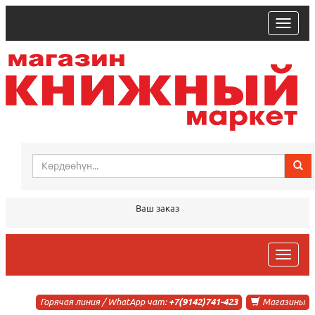
trk
Ваш заказ
trk
Горячая линия / WhatApp чат:
+7(9142)741-423
Магазины