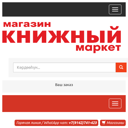
trk
Ваш заказ
trk
Горячая линия / WhatApp чат:
+7(9142)741-423
Магазины