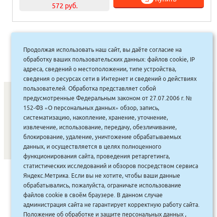
572 руб.
«
1
2
3
4
5
6
7
…
35
Продолжая использовать наш сайт, вы даёте согласие на
36
37
»
обработку ваших пользовательских данных: файлов cookie, IP
адреса, сведений о местоположении, типе устройства,
сведения о ресурсах сети в Интернет и сведений о действиях
пользователей. Обработка представляет собой
предусмотренные Федеральным законом от 27.07.2006 г. №
152-ФЗ «О персональных данных» обзор, запись,
СОНУННАР
|
КОМПАНИЯ ТУҺУНАН
|
МАҔАҺЫЫННАР
|
систематизацию, накопление, хранение, уточнение,
извлечение, использование, передачу, обезличивание,
АКЦИЯЛАР
|
ДИСКОНТНАЙ СИСТЕМА
|
ЮРИДИЧЕСКАЙ
|
блокирование, удаление, уничтожение обрабатываемых
ВАКАНСИЯЛАР
|
данных, и осуществляется в целях полноценного
функционирования сайта, проведения ретаргетинга,
статистических исследований и обзоров посредством сервиса
САЙТ СОЗДАН:
ООО "ЭЙФОС"
. ИНФОРМАЦИОННЫЕ
Яндекс.Метрика. Если вы не хотите, чтобы ваши данные
ТЕХНОЛОГИИ
обрабатывались, пожалуйста, ограничьте использование
файлов cookie в своём браузере. В данном случае
администрация сайта не гарантирует корректную работу сайта.
Положение об обработке и защите персональных данных
,