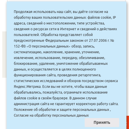
Продолжая использовать наш сайт, вы даёте согласие на
1
2
3
4
…
35
36
37
»
обработку ваших пользовательских данных: файлов cookie, IP
адреса, сведений о местоположении, типе устройства,
сведения о ресурсах сети в Интернет и сведений о действиях
пользователей. Обработка представляет собой
предусмотренные Федеральным законом от 27.07.2006 г. №
152-ФЗ «О персональных данных» обзор, запись,
СОНУННАР
|
КОМПАНИЯ ТУҺУНАН
|
МАҔАҺЫЫННАР
|
систематизацию, накопление, хранение, уточнение,
извлечение, использование, передачу, обезличивание,
АКЦИЯЛАР
|
ДИСКОНТНАЙ СИСТЕМА
|
ЮРИДИЧЕСКАЙ
|
блокирование, удаление, уничтожение обрабатываемых
ВАКАНСИЯЛАР
|
данных, и осуществляется в целях полноценного
функционирования сайта, проведения ретаргетинга,
статистических исследований и обзоров посредством сервиса
САЙТ СОЗДАН:
ООО "ЭЙФОС"
. ИНФОРМАЦИОННЫЕ
Яндекс.Метрика. Если вы не хотите, чтобы ваши данные
ТЕХНОЛОГИИ
обрабатывались, пожалуйста, ограничьте использование
файлов cookie в своём браузере. В данном случае
администрация сайта не гарантирует корректную работу сайта.
Положение об обработке и защите персональных данных
,
Согласие на обработку персональных данных
Принять