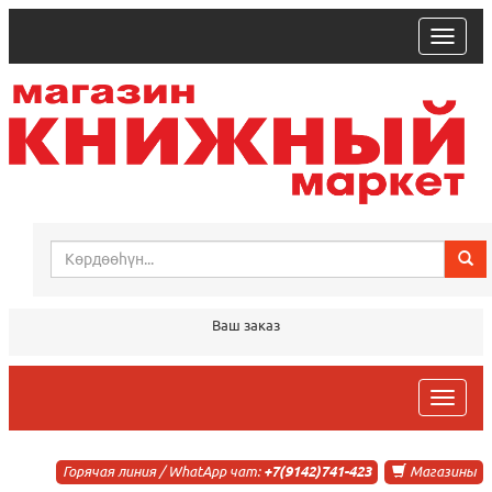
trk
Ваш заказ
trk
Горячая линия / WhatApp чат:
+7(9142)741-423
Магазины