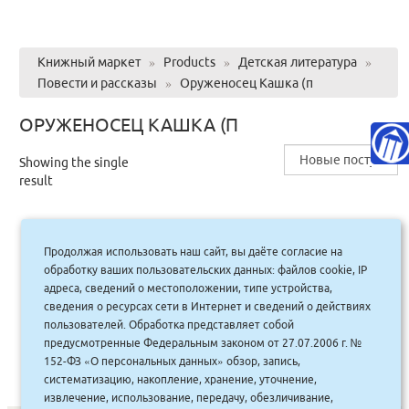
Книжный маркет
»
Products
»
Детская литература
»
Повести и рассказы
»
Оруженосец Кашка (п
ОРУЖЕНОСЕЦ КАШКА (П
Showing the single
result
Продолжая использовать наш сайт, вы даёте согласие на
Оруженосец Кашка (п/тв.) Яркая
обработку ваших пользовательских данных: файлов cookie, IP
ленточка
адреса, сведений о местоположении, типе устройства,
сведения о ресурсах сети в Интернет и сведений о действиях
620.00
руб.
Купить
пользователей. Обработка представляет собой
558 руб.
предусмотренные Федеральным законом от 27.07.2006 г. №
152-ФЗ «О персональных данных» обзор, запись,
систематизацию, накопление, хранение, уточнение,
извлечение, использование, передачу, обезличивание,