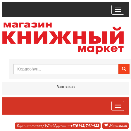
trk
Ваш заказ
trk
Горячая линия / WhatApp чат:
+7(9142)741-423
Магазины