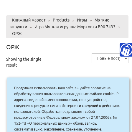
Книжный маркет
»
Products
»
Игры
»
Мягкие
игрушки
»
Игра Мягкая игрушка Морковка В90 7433
»
ОРЖ
ОРЖ
Showing the single
result
Продолжая использовать наш сайт, вы даёте согласие на
Игра Мягкая игрушка Морковка В90
обработку ваших пользовательских данных: файлов cookie, IP
7433/ОРЖ/90
адреса, сведений о местоположении, типе устройства,
сведения о ресурсах сети в Интернет и сведений о действиях
2,500.00
руб.
Купить
пользователей. Обработка представляет собой
2250 руб.
предусмотренные Федеральным законом от 27.07.2006 г. №
152-ФЗ «О персональных данных» обзор, запись,
систематизацию, накопление, хранение, уточнение,