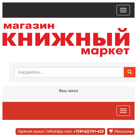
trk
Ваш заказ
trk
Горячая линия / WhatApp чат:
+7(9142)741-423
Магазины