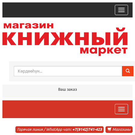
trk
Ваш заказ
trk
Горячая линия / WhatApp чат:
+7(9142)741-423
Магазины