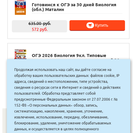
Готовимся к ОГЭ за 30 дней Биология
(обл.) Маталин
635.00
руб.
Купить
572 руб.
ОГЭ 2026 Биология 9кл. Типовые
варианты экзаменационных заданий 30
вариантов ФИПИ (облА4)
Продолжая использовать наш сайт, вы даёте согласие на
обработку ваших пользовательских данных: файлов cookie, IP
835.00
руб.
Купить
адреса, сведений о местоположении, типе устройства,
752 руб.
сведения о ресурсах сети в Интернет и сведений о действиях
пользователей. Обработка представляет собой
предусмотренные Федеральным законом от 27.07.2006 г. №
152-ФЗ «О персональных данных» обзор, запись,
систематизацию, накопление, хранение, уточнение,
извлечение, использование, передачу, обезличивание,
блокирование, удаление, уничтожение обрабатываемых
данных, и осуществляется в целях полноценного
СОНУННАР
|
КОМПАНИЯ ТУҺУНАН
|
МАҔАҺЫЫННАР
|