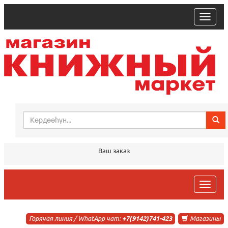
trk
Ваш заказ
trk
Горячая линия / WhatApp чат:
+7(9142)741-423
Магазины