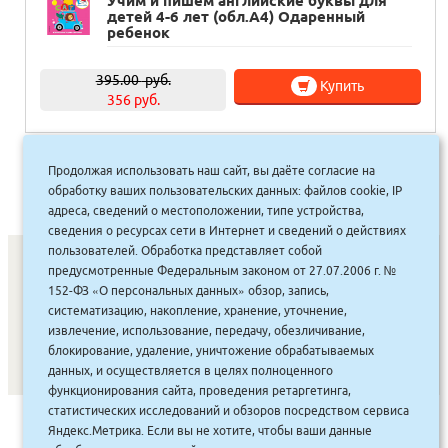
Учим и пишем английские буквы для
детей 4-6 лет (обл.А4) Одаренный
ребенок
395.00
руб.
Купить
356 руб.
Продолжая использовать наш сайт, вы даёте согласие на
1
2
3
»
обработку ваших пользовательских данных: файлов cookie, IP
адреса, сведений о местоположении, типе устройства,
сведения о ресурсах сети в Интернет и сведений о действиях
пользователей. Обработка представляет собой
предусмотренные Федеральным законом от 27.07.2006 г. №
152-ФЗ «О персональных данных» обзор, запись,
СОНУННАР
|
КОМПАНИЯ ТУҺУНАН
|
МАҔАҺЫЫННАР
|
систематизацию, накопление, хранение, уточнение,
извлечение, использование, передачу, обезличивание,
АКЦИЯЛАР
|
ДИСКОНТНАЙ СИСТЕМА
|
ЮРИДИЧЕСКАЙ
|
блокирование, удаление, уничтожение обрабатываемых
ВАКАНСИЯЛАР
|
данных, и осуществляется в целях полноценного
функционирования сайта, проведения ретаргетинга,
статистических исследований и обзоров посредством сервиса
САЙТ СОЗДАН:
ООО "ЭЙФОС"
. ИНФОРМАЦИОННЫЕ
Яндекс.Метрика. Если вы не хотите, чтобы ваши данные
ТЕХНОЛОГИИ