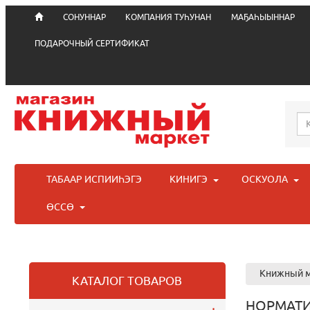
СОНУННАР
КОМПАНИЯ ТУҺУНАН
МАҔАҺЫЫННАР
ПОДАРОЧНЫЙ СЕРТИФИКАТ
ТАБААР ИСПИИҺЭГЭ
КИНИГЭ
ОСКУОЛА
ӨССӨ
Книжный м
КАТАЛОГ ТОВАРОВ
НОРМАТИ