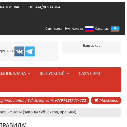
КАНСИЯЛАР
ОПЛАТА/ДОСТАВКА
Сайт тыла:
Нууччалыы
Сахалыы
Ваш заказ
уруттар:
СЫННЬАЛАҤА
ВЫПУСКНОЙ
САХА СИРЭ
орячая линия / WhatApp чат:
+7(9142)741-423
Магазины
вовые акты (законы субъектов, правила)
ПРАВИЛА)