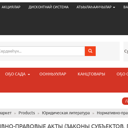
АКЦИЯЛАР
ДИСКОНТНАЙ СИСТЕМА
АТЫЫЛАҺААЧЧЫЛАР
ВА
С
ОҔО САДА
ООННЬУУЛАР
КАНЦТОВАРЫ
ОҔО 
Г
аркет
»
Products
»
Юридическая литература
»
Нормативно-пра
ВНО-ПРАВОВЫЕ АКТЫ (ЗАКОНЫ СУБЪЕКТОВ, 