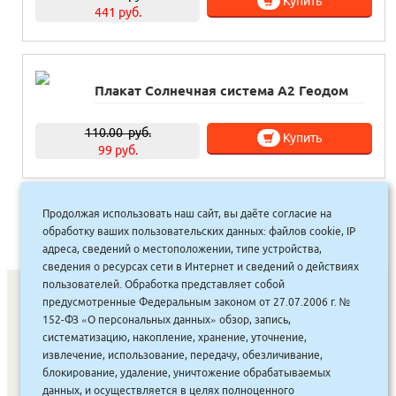
Купить
441 руб.
Плакат Солнечная система А2 Геодом
110.00
руб.
Купить
99 руб.
Продолжая использовать наш сайт, вы даёте согласие на
«
1
2
3
4
5
6
»
обработку ваших пользовательских данных: файлов cookie, IP
адреса, сведений о местоположении, типе устройства,
сведения о ресурсах сети в Интернет и сведений о действиях
пользователей. Обработка представляет собой
предусмотренные Федеральным законом от 27.07.2006 г. №
152-ФЗ «О персональных данных» обзор, запись,
СОНУННАР
|
КОМПАНИЯ ТУҺУНАН
|
МАҔАҺЫЫННАР
|
систематизацию, накопление, хранение, уточнение,
АКЦИЯЛАР
|
ДИСКОНТНАЙ СИСТЕМА
|
ЮРИДИЧЕСКАЙ
|
извлечение, использование, передачу, обезличивание,
блокирование, удаление, уничтожение обрабатываемых
ВАКАНСИЯЛАР
|
данных, и осуществляется в целях полноценного