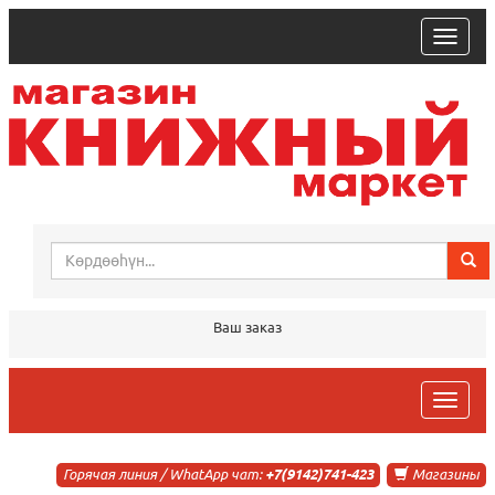
trk
Ваш заказ
trk
Горячая линия / WhatApp чат:
+7(9142)741-423
Магазины