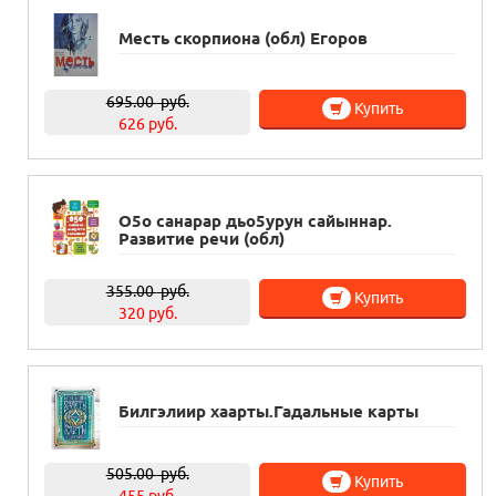
Месть скорпиона (обл) Егоров
695.00
руб.
Купить
626 руб.
О5о санарар дьо5урун сайыннар.
Развитие речи (обл)
355.00
руб.
Купить
320 руб.
Билгэлиир хаарты.Гадальные карты
505.00
руб.
Купить