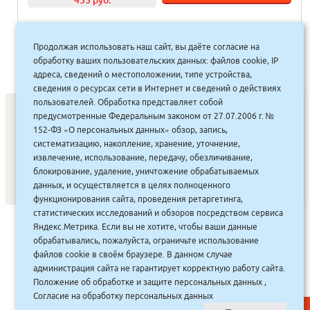
455 руб.
Продолжая использовать наш сайт, вы даёте согласие на
1
2
3
4
…
11
12
13
»
обработку ваших пользовательских данных: файлов cookie, IP
адреса, сведений о местоположении, типе устройства,
сведения о ресурсах сети в Интернет и сведений о действиях
пользователей. Обработка представляет собой
предусмотренные Федеральным законом от 27.07.2006 г. №
152-ФЗ «О персональных данных» обзор, запись,
СОНУННАР
|
КОМПАНИЯ ТУҺУНАН
|
МАҔАҺЫЫННАР
|
систематизацию, накопление, хранение, уточнение,
извлечение, использование, передачу, обезличивание,
АКЦИЯЛАР
|
ДИСКОНТНАЙ СИСТЕМА
|
ЮРИДИЧЕСКАЙ
|
блокирование, удаление, уничтожение обрабатываемых
ВАКАНСИЯЛАР
|
данных, и осуществляется в целях полноценного
функционирования сайта, проведения ретаргетинга,
статистических исследований и обзоров посредством сервиса
САЙТ СОЗДАН:
ООО "ЭЙФОС"
. ИНФОРМАЦИОННЫЕ
Яндекс.Метрика. Если вы не хотите, чтобы ваши данные
ТЕХНОЛОГИИ
обрабатывались, пожалуйста, ограничьте использование
файлов cookie в своём браузере. В данном случае
администрация сайта не гарантирует корректную работу сайта.
Положение об обработке и защите персональных данных
,
Согласие на обработку персональных данных