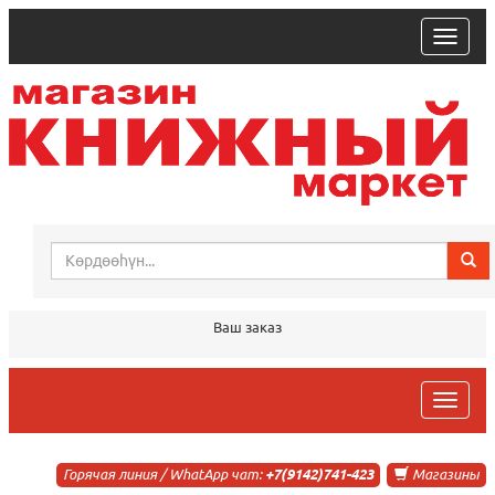
trk
Ваш заказ
trk
Горячая линия / WhatApp чат:
+7(9142)741-423
Магазины