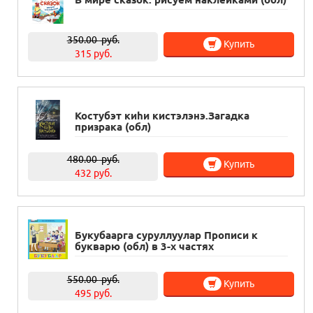
350.00
руб.
Купить
315 руб.
Костубэт киhи кистэлэнэ.Загадка
призрака (обл)
480.00
руб.
Купить
432 руб.
Букубаарга суруллуулар Прописи к
букварю (обл) в 3-х частях
550.00
руб.
Купить
495 руб.