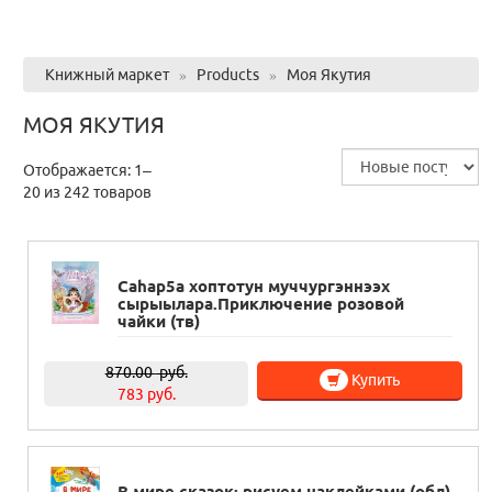
Книжный маркет
»
Products
»
Моя Якутия
МОЯ ЯКУТИЯ
Отображается: 1–
20 из 242 товаров
Саhар5а хоптотун муччургэннээх
сырыылара.Приключение розовой
чайки (тв)
870.00
руб.
Купить
783 руб.
В мире сказок: рисуем наклейками (обл)