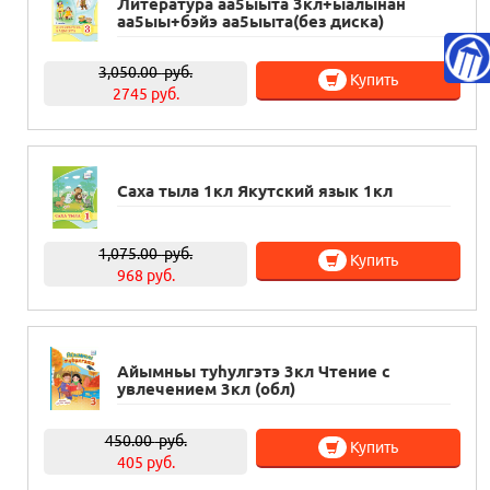
Литература аа5ыыта 3кл+ыалынан
аа5ыы+бэйэ аа5ыыта(без диска)
3,050.00
руб.
Купить
2745 руб.
Саха тыла 1кл Якутский язык 1кл
1,075.00
руб.
Купить
968 руб.
Айымньы туhулгэтэ 3кл Чтение с
увлечением 3кл (обл)
450.00
руб.
Купить
405 руб.