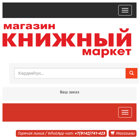
trk
Ваш заказ
trk
Горячая линия / WhatApp чат:
+7(9142)741-423
Магазины