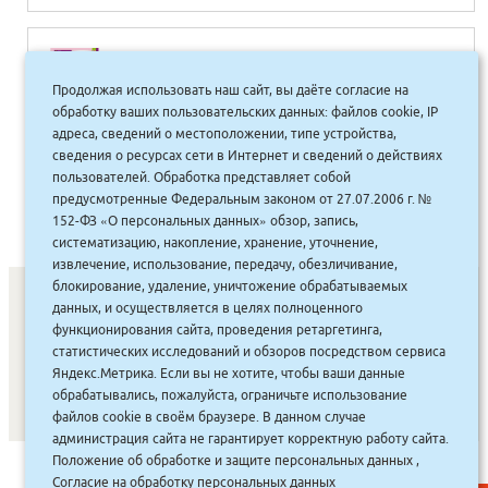
Математика вокруг нас 120 учебно-
игровых заданий д/детей 3-4 лет ФГОС
Продолжая использовать наш сайт, вы даёте согласие на
(обл А4.цвет)
обработку ваших пользовательских данных: файлов cookie, IP
адреса, сведений о местоположении, типе устройства,
сведения о ресурсах сети в Интернет и сведений о действиях
365.00
руб.
Купить
пользователей. Обработка представляет собой
329 руб.
предусмотренные Федеральным законом от 27.07.2006 г. №
152-ФЗ «О персональных данных» обзор, запись,
систематизацию, накопление, хранение, уточнение,
извлечение, использование, передачу, обезличивание,
блокирование, удаление, уничтожение обрабатываемых
данных, и осуществляется в целях полноценного
функционирования сайта, проведения ретаргетинга,
СОНУННАР
|
КОМПАНИЯ ТУҺУНАН
|
МАҔАҺЫЫННАР
|
статистических исследований и обзоров посредством сервиса
АКЦИЯЛАР
|
ДИСКОНТНАЙ СИСТЕМА
|
ЮРИДИЧЕСКАЙ
|
Яндекс.Метрика. Если вы не хотите, чтобы ваши данные
обрабатывались, пожалуйста, ограничьте использование
ВАКАНСИЯЛАР
|
файлов cookie в своём браузере. В данном случае
администрация сайта не гарантирует корректную работу сайта.
Положение об обработке и защите персональных данных
,
САЙТ СОЗДАН:
ООО "ЭЙФОС"
. ИНФОРМАЦИОННЫЕ
Согласие на обработку персональных данных