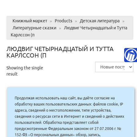
Книжный маркет
»
Products
»
Детская литература
»
Литературные сказки
»
Людвиг Четырнадцатый и Тутта
Карлссон (п
ЛЮДВИГ ЧЕТЫРНАДЦАТЫЙ И ТУТТА
КАРЛССОН (П
Showing the single
result
Продолжая использовать наш сайт, вы даёте согласие на
Людвиг Четырнадцатый и Тутта
обработку ваших пользовательских данных: файлов cookie, IP
Карлссон (п/тв.) Яркая ленточка
адреса, сведений о местоположении, типе устройства,
сведения о ресурсах сети в Интернет и сведений о действиях
655.00
руб.
Купить
пользователей. Обработка представляет собой
590 руб.
предусмотренные Федеральным законом от 27.07.2006 г. №
152-ФЗ «О персональных данных» обзор, запись,