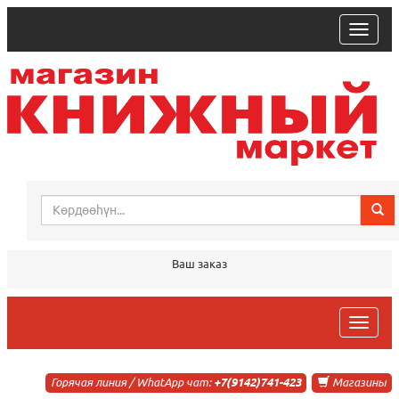
trk
Ваш заказ
trk
Горячая линия / WhatApp чат:
+7(9142)741-423
Магазины