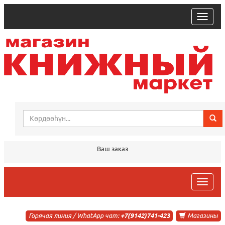
trk
Ваш заказ
trk
Горячая линия / WhatApp чат:
+7(9142)741-423
Магазины