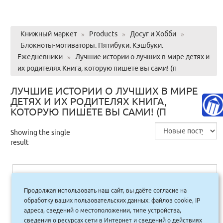
Книжный маркет
»
Products
»
Досуг и Хобби
»
Блокноты-мотиваторы. Пятибуки. Кэшбуки.
Ежедневники
»
Лучшие истории о лучших в мире детях и
их родителях Книга, которую пишете вы сами! (п
ЛУЧШИЕ ИСТОРИИ О ЛУЧШИХ В МИРЕ
ДЕТЯХ И ИХ РОДИТЕЛЯХ КНИГА,
КОТОРУЮ ПИШЕТЕ ВЫ САМИ! (П
Showing the single
result
Лучшие истории о лучших в мире детях
Продолжая использовать наш сайт, вы даёте согласие на
и их родителях Книга, которую пишете
вы сами! (п/тв.)
обработку ваших пользовательских данных: файлов cookie, IP
адреса, сведений о местоположении, типе устройства,
сведения о ресурсах сети в Интернет и сведений о действиях