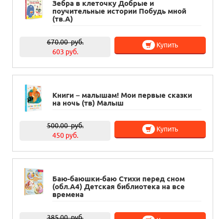
Зебра в клеточку Добрые и
поучительные истории Побудь мной
(тв.А)
670.00
руб.
Купить
603 руб.
Книги – малышам! Мои первые сказки
на ночь (тв) Малыш
500.00
руб.
Купить
450 руб.
Баю-баюшки-баю Стихи перед сном
(обл.А4) Детская библиотека на все
времена
385.00
руб.