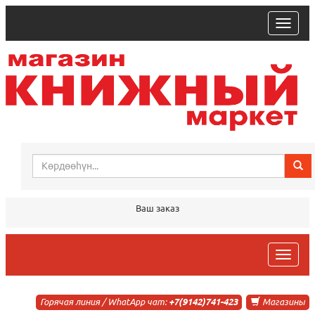
trk
Ваш заказ
trk
Горячая линия / WhatApp чат:
+7(9142)741-423
Магазины