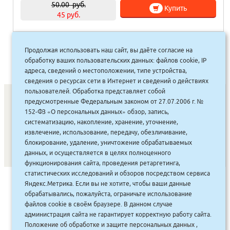
50.00
руб.
Купить
45 руб.
Продолжая использовать наш сайт, вы даёте согласие на
1
2
3
»
обработку ваших пользовательских данных: файлов cookie, IP
адреса, сведений о местоположении, типе устройства,
сведения о ресурсах сети в Интернет и сведений о действиях
пользователей. Обработка представляет собой
предусмотренные Федеральным законом от 27.07.2006 г. №
152-ФЗ «О персональных данных» обзор, запись,
СОНУННАР
|
КОМПАНИЯ ТУҺУНАН
|
МАҔАҺЫЫННАР
|
систематизацию, накопление, хранение, уточнение,
извлечение, использование, передачу, обезличивание,
АКЦИЯЛАР
|
ДИСКОНТНАЙ СИСТЕМА
|
ЮРИДИЧЕСКАЙ
|
блокирование, удаление, уничтожение обрабатываемых
ВАКАНСИЯЛАР
|
данных, и осуществляется в целях полноценного
функционирования сайта, проведения ретаргетинга,
статистических исследований и обзоров посредством сервиса
САЙТ СОЗДАН:
ООО "ЭЙФОС"
. ИНФОРМАЦИОННЫЕ
Яндекс.Метрика. Если вы не хотите, чтобы ваши данные
ТЕХНОЛОГИИ
обрабатывались, пожалуйста, ограничьте использование
файлов cookie в своём браузере. В данном случае
администрация сайта не гарантирует корректную работу сайта.
Положение об обработке и защите персональных данных
,