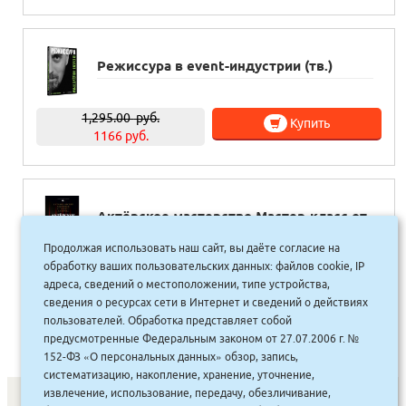
Режиссура в event-индустрии (тв.)
1,295.00
руб.
Купить
1166 руб.
Актёрское мастерство Мастер-класс от
выдающихся педагогов (тв.)
Театральные опыты
Продолжая использовать наш сайт, вы даёте согласие на
обработку ваших пользовательских данных: файлов cookie, IP
адреса, сведений о местоположении, типе устройства,
1,265.00
руб.
Купить
сведения о ресурсах сети в Интернет и сведений о действиях
1139 руб.
пользователей. Обработка представляет собой
предусмотренные Федеральным законом от 27.07.2006 г. №
152-ФЗ «О персональных данных» обзор, запись,
систематизацию, накопление, хранение, уточнение,
извлечение, использование, передачу, обезличивание,