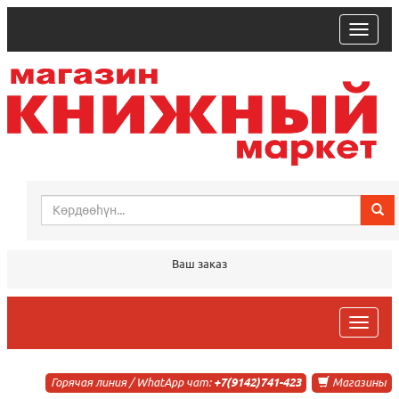
trk
Ваш заказ
trk
Горячая линия / WhatApp чат:
+7(9142)741-423
Магазины