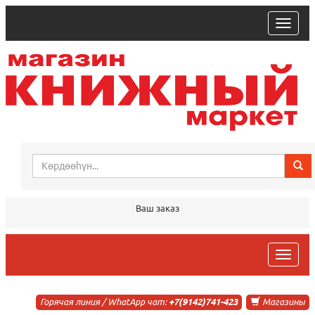
trk
Ваш заказ
trk
Горячая линия / WhatApp чат:
+7(9142)741-423
Магазины