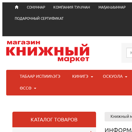
СОНУННАР
КОМПАНИЯ ТУҺУНАН
МАҔАҺЫЫННАР
ПОДАРОЧНЫЙ СЕРТИФИКАТ
ТАБААР ИСПИИҺЭГЭ
КИНИГЭ
ОСКУОЛА
ӨССӨ
Книжный м
КАТАЛОГ ТОВАРОВ
ИНФОРМ