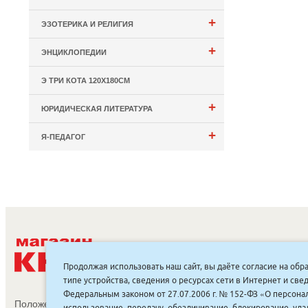
+
ЭЗОТЕРИКА И РЕЛИГИЯ
+
ЭНЦИКЛОПЕДИИ
Э ТРИ КОТА 120Х180СМ
+
ЮРИДИЧЕСКАЯ ЛИТЕРАТУРА
+
Я-ПЕДАГОГ
С
Продолжая использовать наш сайт, вы даёте согласие на обр
типе устройства, сведения о ресурсах сети в Интернет и с
Федеральным законом от 27.07.2006 г. № 152-ФЗ «О персонал
Положение об обработке и защите персональных данных
использование, передачу, обезличивание, блокирование, уд