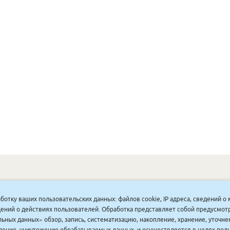
ОНУННАР
|
КОМПАНИЯ ТУҺУНАН
|
МАҔАҺЫЫННАР
|
АКЦИЯЛАР
|
аботку ваших пользовательских данных: файлов cookie, IP адреса, сведений 
ДИСКОНТНАЙ СИСТЕМА
|
ЮРИДИЧЕСКАЙ
|
ВАКАНСИЯЛАР
|
ведений о действиях пользователей. Обработка представляет собой предусмо
ьных данных» обзор, запись, систематизацию, накопление, хранение, уточне
аление, уничтожение обрабатываемых данных, и осуществляется в целях пол