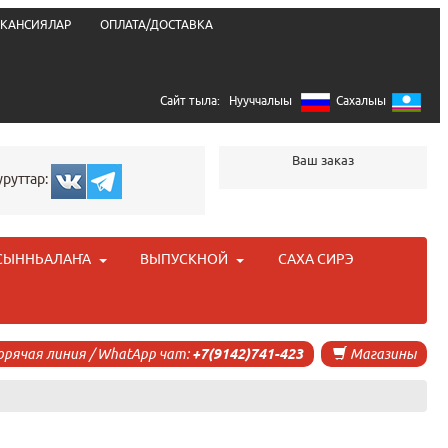
КАНСИЯЛАР
ОПЛАТА/ДОСТАВКА
Сайт тыла:
Нууччалыы
Сахалыы
Ваш заказ
уруттар:
СЫННЬАЛАҤА
ВЫПУСКНОЙ
САХА СИРЭ
орячая линия / WhatApp чат:
+7(9142)741-423
Магазины