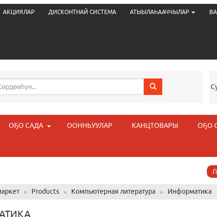
АКЦИЯЛАР
ДИСКОНТНАЙ СИСТЕМА
АТЫЫЛАҺААЧЧЫЛАР
ВА
С
ОҔО САДА
ООННЬУУЛАР
КАНЦТОВАРЫ
ОҔО 
Г
аркет
»
Products
»
Компьютерная литература
»
Информатика
АТИКА