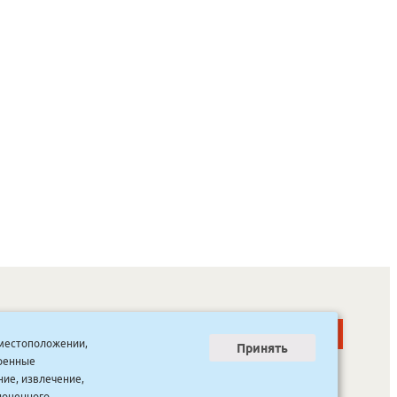
о местоположении,
Принять
тренные
ООО “Канцпроф”, ул. Красильникова, 8, строение 3
тел. 8(4112) 741-423
ние, извлечение,
info@bookmk.ru
ноценного