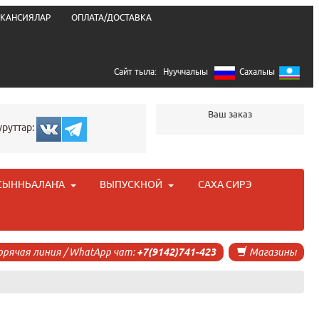
КАНСИЯЛАР
ОПЛАТА/ДОСТАВКА
Сайт тыла:
Нууччалыы
Сахалыы
Ваш заказ
уруттар:
СЫННЬАЛАҤА
ВЫПУСКНОЙ
САХА СИРЭ
орячая линия / WhatApp чат:
+7(9142)741-423
Магазины