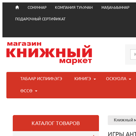
СОНУННАР
КОМПАНИЯ ТУҺУНАН
МАҔАҺЫЫННАР
ПОДАРОЧНЫЙ СЕРТИФИКАТ
ТАБААР ИСПИИҺЭГЭ
КИНИГЭ
ОСКУОЛА
ӨССӨ
Книжный м
КАТАЛОГ ТОВАРОВ
ИГРЫ АН