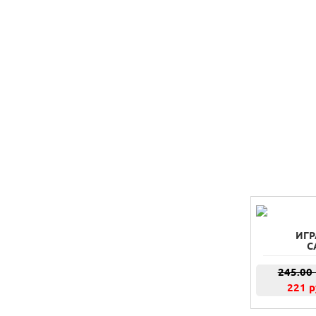
ИГР
С
245.00
221 р