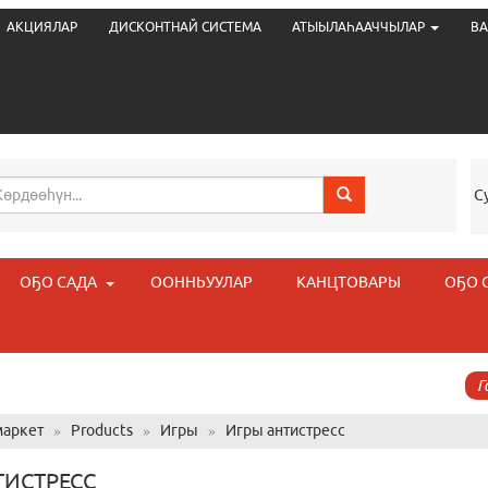
АКЦИЯЛАР
ДИСКОНТНАЙ СИСТЕМА
АТЫЫЛАҺААЧЧЫЛАР
ВА
С
ОҔО САДА
ООННЬУУЛАР
КАНЦТОВАРЫ
ОҔО 
Г
аркет
»
Products
»
Игры
»
Игры антистресс
ТИСТРЕСС