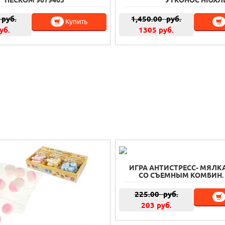
ПЕСКОМ 9079403
УТКОНОС НЮХЛ
руб.
1,450.00
руб.
Купить
уб.
1305 руб.
ИГРА АНТИСТРЕСС- МЯЛК
СО СЪЕМНЫМ КОМБИН. 
225.00
руб.
203 руб.