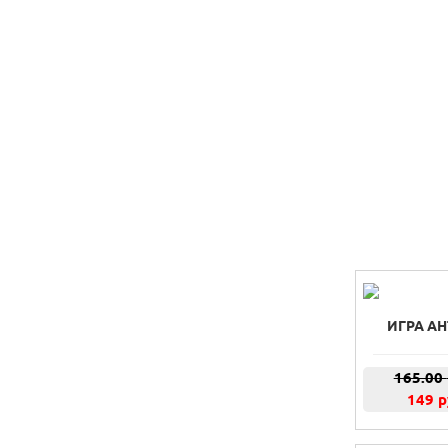
ИГРА А
165.00
149 р