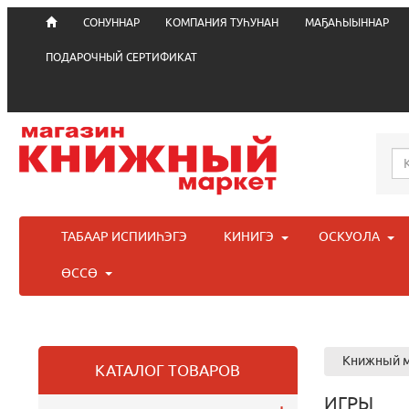
СОНУННАР
КОМПАНИЯ ТУҺУНАН
МАҔАҺЫЫННАР
ПОДАРОЧНЫЙ СЕРТИФИКАТ
ТАБААР ИСПИИҺЭГЭ
КИНИГЭ
ОСКУОЛА
ӨССӨ
Книжный м
КАТАЛОГ ТОВАРОВ
ИГРЫ