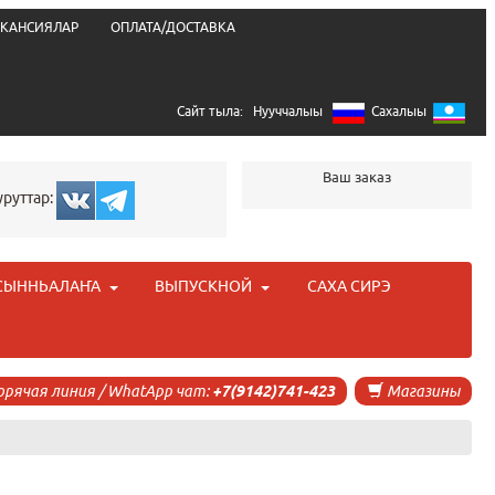
КАНСИЯЛАР
ОПЛАТА/ДОСТАВКА
Сайт тыла:
Нууччалыы
Сахалыы
Ваш заказ
уруттар:
СЫННЬАЛАҤА
ВЫПУСКНОЙ
САХА СИРЭ
орячая линия / WhatApp чат:
+7(9142)741-423
Магазины