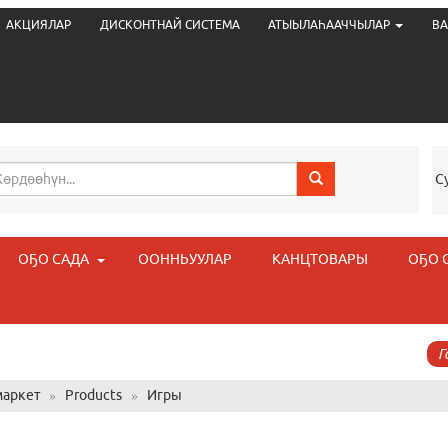
АКЦИЯЛАР
ДИСКОНТНАЙ СИСТЕМА
АТЫЫЛАҺААЧЧЫЛАР
ВА
С
ОҔО САДА
ООННЬУУЛАР
КАНЦТОВАРЫ
ОҔО 
Г
аркет
»
Products
»
Игры