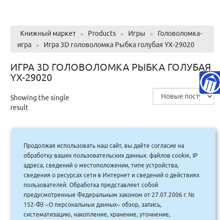
Книжный маркет
»
Products
»
Игры
»
Головоломка-
игра
»
Игра 3D головоломка Рыбка голубая YX-29020
ИГРА 3D ГОЛОВОЛОМКА РЫБКА ГОЛУБАЯ
YX-29020
Showing the single
result
Продолжая использовать наш сайт, вы даёте согласие на
Игра 3D головоломка Рыбка голубая
обработку ваших пользовательских данных: файлов cookie, IP
YX-29020/Blue
адреса, сведений о местоположении, типе устройства,
сведения о ресурсах сети в Интернет и сведений о действиях
315.00
руб.
Купить
пользователей. Обработка представляет собой
284 руб.
предусмотренные Федеральным законом от 27.07.2006 г. №
152-ФЗ «О персональных данных» обзор, запись,
систематизацию, накопление, хранение, уточнение,