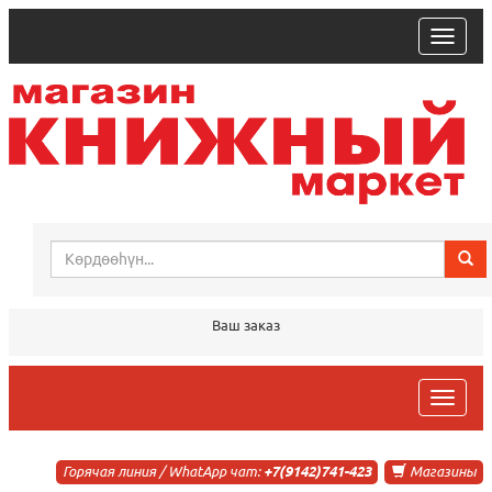
trk
Ваш заказ
trk
Горячая линия / WhatApp чат:
+7(9142)741-423
Магазины