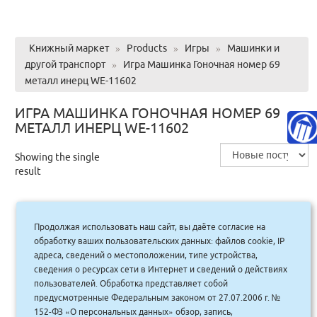
Книжный маркет
»
Products
»
Игры
»
Машинки и
другой транспорт
»
Игра Машинка Гоночная номер 69
металл инерц WE-11602
ИГРА МАШИНКА ГОНОЧНАЯ НОМЕР 69
МЕТАЛЛ ИНЕРЦ WE-11602
Showing the single
result
Продолжая использовать наш сайт, вы даёте согласие на
Игра Машинка Гоночная номер 69
обработку ваших пользовательских данных: файлов cookie, IP
металл инерц WE-11602/номер 69
адреса, сведений о местоположении, типе устройства,
сведения о ресурсах сети в Интернет и сведений о действиях
220.00
руб.
Купить
пользователей. Обработка представляет собой
198 руб.
предусмотренные Федеральным законом от 27.07.2006 г. №
152-ФЗ «О персональных данных» обзор, запись,