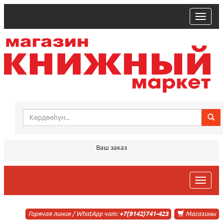
trk
Ваш заказ
trk
Горячая линия / WhatApp чат:
+7(9142)741-423
Магазины