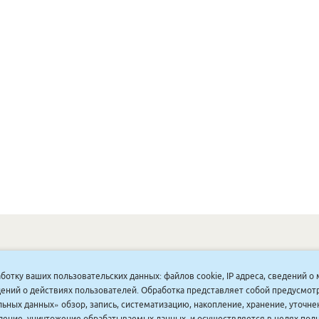
ОНУННАР
|
КОМПАНИЯ ТУҺУНАН
|
МАҔАҺЫЫННАР
|
АКЦИЯЛАР
|
аботку ваших пользовательских данных: файлов cookie, IP адреса, сведений 
ДИСКОНТНАЙ СИСТЕМА
|
ЮРИДИЧЕСКАЙ
|
ВАКАНСИЯЛАР
|
ведений о действиях пользователей. Обработка представляет собой предусмо
ьных данных» обзор, запись, систематизацию, накопление, хранение, уточне
аление, уничтожение обрабатываемых данных, и осуществляется в целях пол