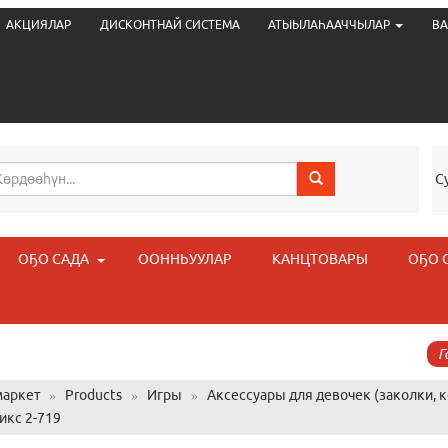
АКЦИЯЛАР
ДИСКОНТНАЙ СИСТЕМА
АТЫЫЛАҺААЧЧЫЛАР
ВА
С
ОҔО САДА
ООННЬУУЛАР
КАНЦТОВАРЫ
ОҔО 
Г
аркет
»
Products
»
Игры
»
Аксессуары для девочек (заколки, к
икс 2-719