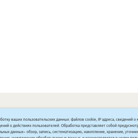
ОНУННАР
|
КОМПАНИЯ ТУҺУНАН
|
МАҔАҺЫЫННАР
|
АКЦИЯЛАР
|
аботку ваших пользовательских данных: файлов cookie, IP адреса, сведений 
ДИСКОНТНАЙ СИСТЕМА
|
ЮРИДИЧЕСКАЙ
|
ВАКАНСИЯЛАР
|
ведений о действиях пользователей. Обработка представляет собой предусмо
ьных данных» обзор, запись, систематизацию, накопление, хранение, уточне
аление, уничтожение обрабатываемых данных, и осуществляется в целях пол