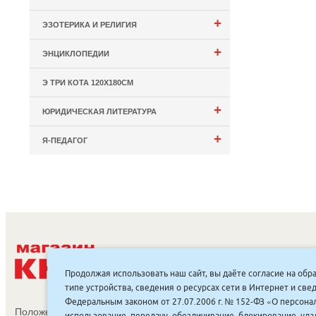
+
ЭЗОТЕРИКА И РЕЛИГИЯ
+
ЭНЦИКЛОПЕДИИ
Э ТРИ КОТА 120Х180СМ
+
ЮРИДИЧЕСКАЯ ЛИТЕРАТУРА
+
Я-ПЕДАГОГ
С
Продолжая использовать наш сайт, вы даёте согласие на обр
типе устройства, сведения о ресурсах сети в Интернет и с
Федеральным законом от 27.07.2006 г. № 152-ФЗ «О персонал
Положение об обработке и защите персональных данных
использование, передачу, обезличивание, блокирование, уд