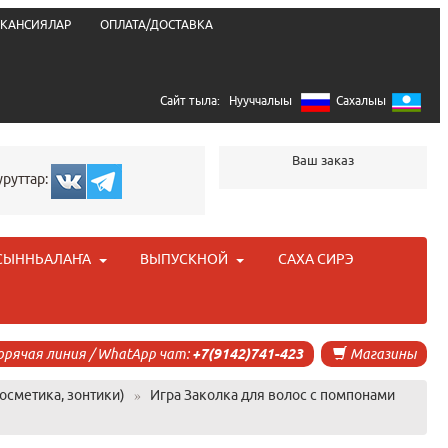
КАНСИЯЛАР
ОПЛАТА/ДОСТАВКА
Сайт тыла:
Нууччалыы
Сахалыы
Ваш заказ
уруттар:
СЫННЬАЛАҤА
ВЫПУСКНОЙ
САХА СИРЭ
орячая линия / WhatApp чат:
+7(9142)741-423
Магазины
осметика, зонтики)
»
Игра Заколка для волос с помпонами