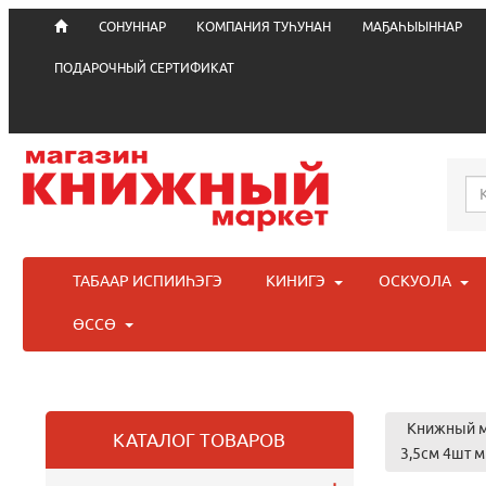
СОНУННАР
КОМПАНИЯ ТУҺУНАН
МАҔАҺЫЫННАР
ПОДАРОЧНЫЙ СЕРТИФИКАТ
ТАБААР ИСПИИҺЭГЭ
КИНИГЭ
ОСКУОЛА
ӨССӨ
Книжный м
КАТАЛОГ ТОВАРОВ
3,5см 4шт м