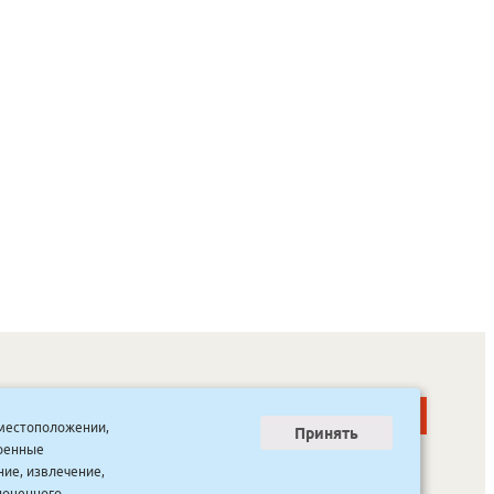
о местоположении,
Принять
тренные
ООО “Канцпроф”, ул. Красильникова, 8, строение 3
тел. 8(4112) 741-423
ние, извлечение,
info@bookmk.ru
ноценного