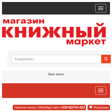
trk
Ваш заказ
trk
Горячая линия / WhatApp чат:
+7(9142)741-423
Магазины