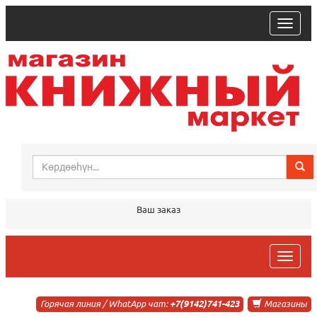
trk
Ваш заказ
trk
Горячая линия / WhatApp чат:
+7(9142)741-423
Магазины