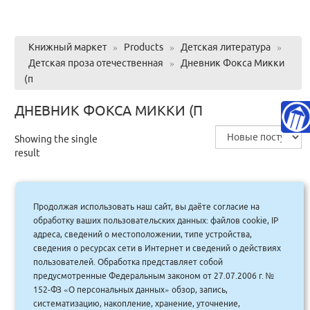
Книжный маркет
»
Products
»
Детская литература
»
Детская проза отечественная
»
Дневник Фокса Микки
(п
ДНЕВНИК ФОКСА МИККИ (П
Showing the single
result
Продолжая использовать наш сайт, вы даёте согласие на
Дневник Фокса Микки (п/тв.) Яркая
обработку ваших пользовательских данных: файлов cookie, IP
ленточка
адреса, сведений о местоположении, типе устройства,
сведения о ресурсах сети в Интернет и сведений о действиях
425.00
руб.
Купить
пользователей. Обработка представляет собой
383 руб.
предусмотренные Федеральным законом от 27.07.2006 г. №
152-ФЗ «О персональных данных» обзор, запись,
систематизацию, накопление, хранение, уточнение,