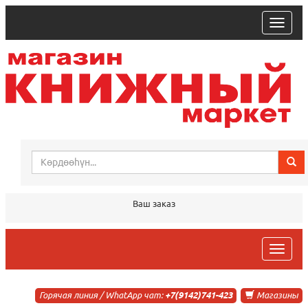
trk
Ваш заказ
trk
Горячая линия / WhatApp чат:
+7(9142)741-423
Магазины